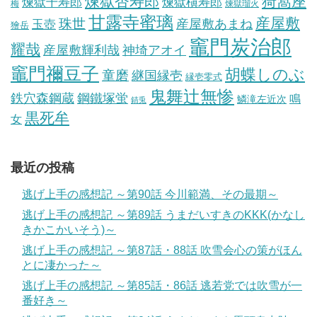
煉獄杏寿郎
猗窩座
煉獄槇寿郎
煉獄千寿郎
梅
煉獄瑠火
甘露寺蜜璃
産屋敷
珠世
玉壺
産屋敷あまね
獪岳
竈門炭治郎
耀哉
産屋敷輝利哉
神埼アオイ
竈門禰豆子
胡蝶しのぶ
童磨
継国縁壱
縁壱零式
鬼舞辻無惨
鋼鐵塚蛍
鉄穴森鋼蔵
鳴
鱗滝左近次
錆兎
黒死牟
女
最近の投稿
逃げ上手の感想記 ～第90話 今川範満、その最期～
逃げ上手の感想記 ～第89話 うまだいすきのKKK(かなし
きかこかいそう)～
逃げ上手の感想記 ～第87話・88話 吹雪会心の策がほん
とに凄かった～
逃げ上手の感想記 ～第85話・86話 逃若党では吹雪が一
番好き～