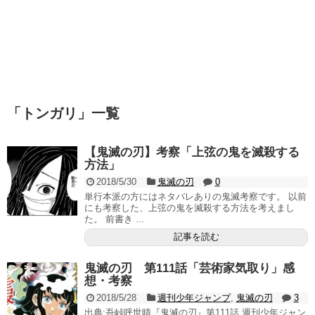
「
トンガリ
」
一覧
【鬼滅の刃】考察「上弦の鬼を滅殺する
方法」
2018/5/30
鬼滅の刃
0
単行本派の方にはネタバレありの鬼滅考察です。 以前
にも考察した、上弦の鬼を滅殺する方法を考えまし
た。 前書き ...
記事を読む
鬼滅の刃 第111話「芸術家気取り」感
想・考察
2018/5/28
週刊少年ジャンプ
,
鬼滅の刃
3
出典:吾峠呼世晴『鬼滅の刃』第111話 週刊少年ジャン