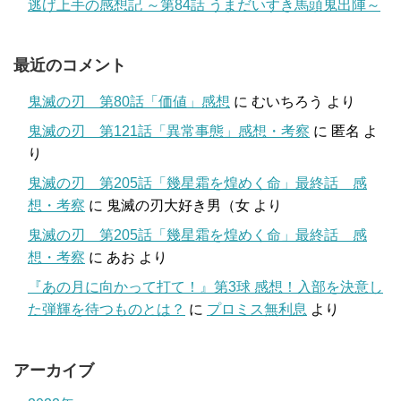
逃げ上手の感想記 ～第84話 うまだいすき馬頭鬼出陣～
最近のコメント
鬼滅の刃 第80話「価値」感想
に
むいちろう
より
鬼滅の刃 第121話「異常事態」感想・考察
に
匿名
よ
り
鬼滅の刃 第205話「幾星霜を煌めく命」最終話 感
想・考察
に
鬼滅の刃大好き男（女
より
鬼滅の刃 第205話「幾星霜を煌めく命」最終話 感
想・考察
に
あお
より
『あの月に向かって打て！』第3球 感想！入部を決意し
た弾輝を待つものとは？
に
プロミス無利息
より
アーカイブ