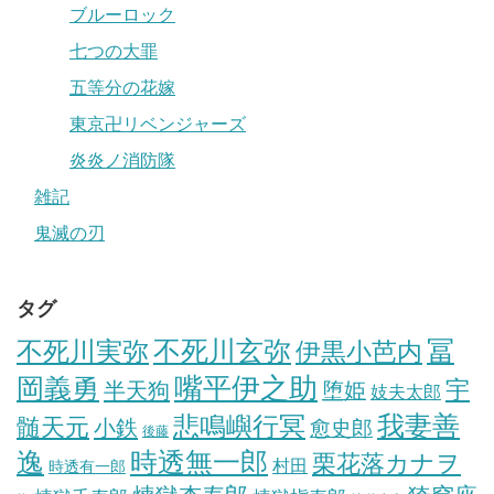
ブルーロック
七つの大罪
五等分の花嫁
東京卍リベンジャーズ
炎炎ノ消防隊
雑記
鬼滅の刃
タグ
冨
不死川実弥
不死川玄弥
伊黒小芭内
岡義勇
嘴平伊之助
宇
半天狗
堕姫
妓夫太郎
我妻善
悲鳴嶼行冥
髄天元
小鉄
愈史郎
後藤
逸
時透無一郎
栗花落カナヲ
村田
時透有一郎