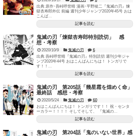
出典:原作･吾峠呼世晴 漫画･平野稜二『鬼滅の刃』煉
獄杏寿郎外伝 前編 週刊少年ジャンプ2020年45号 おは
こんば...
記事を読む
鬼滅の刃「煉獄杏寿郎特別読切」 感
想・考察
2020/10/9
鬼滅の刃
6
出典:吾峠呼世晴『鬼滅の刃』特別読切 週刊少年ジャ
ンプ2020年44号 おはこんばんにちは！ トンガリで
す！！...
記事を読む
鬼滅の刃 第205話「幾星霜を煌めく命」
最終話 感想・考察
2020/5/24
鬼滅の刃
60
おはこんばんにちは！ トンガリです！！ 祝・センタ
ーカラー！！！！ そしてそして、 『鬼滅の...
記事を読む
鬼滅の刃 第204話「鬼のいない世界」感