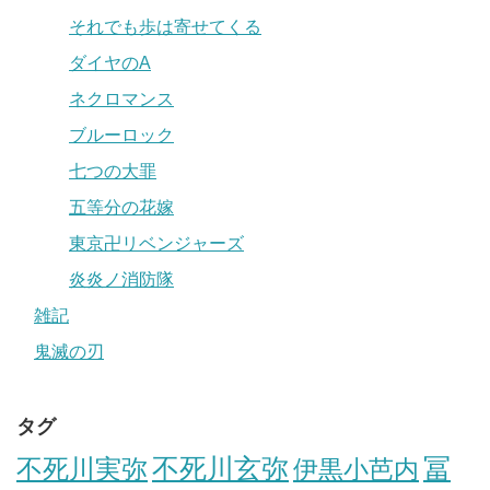
それでも歩は寄せてくる
ダイヤのA
ネクロマンス
ブルーロック
七つの大罪
五等分の花嫁
東京卍リベンジャーズ
炎炎ノ消防隊
雑記
鬼滅の刃
タグ
冨
不死川実弥
不死川玄弥
伊黒小芭内