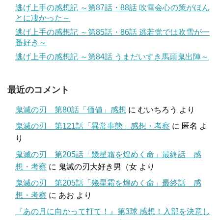
逃げ上手の感想記 ～第87話・88話 吹雪会心の策がほん
とに凄かった～
逃げ上手の感想記 ～第85話・86話 逃若党では吹雪が一
番好き～
逃げ上手の感想記 ～第84話 うまだいすき馬頭鬼出陣～
最近のコメント
鬼滅の刃 第80話「価値」感想
に
むいちろう
より
鬼滅の刃 第121話「異常事態」感想・考察
に
匿名
よ
り
鬼滅の刃 第205話「幾星霜を煌めく命」最終話 感
想・考察
に
鬼滅の刃大好き男（女
より
鬼滅の刃 第205話「幾星霜を煌めく命」最終話 感
想・考察
に
あお
より
『あの月に向かって打て！』第3球 感想！入部を決意し