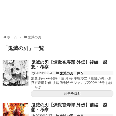
ホーム
鬼滅の刃
「
鬼滅の刃
」
一覧
鬼滅の刃【煉獄杏寿郎 外伝】後編 感
想・考察
2020/10/24
鬼滅の刃
5
出典:原作･吾峠呼世晴 漫画･平野稜二『鬼滅の刃』煉
獄杏寿郎外伝 後編 週刊少年ジャンプ2020年46号 おは
こんば...
記事を読む
鬼滅の刃【煉獄杏寿郎 外伝】前編 感
想・考察
2020/10/17
鬼滅の刃
0