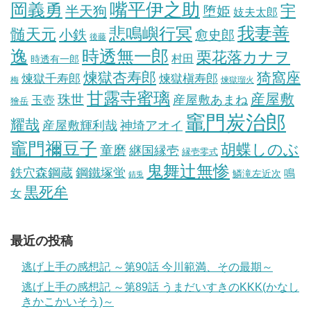
岡義勇
嘴平伊之助
宇
半天狗
堕姫
妓夫太郎
我妻善
悲鳴嶼行冥
髄天元
小鉄
愈史郎
後藤
逸
時透無一郎
栗花落カナヲ
村田
時透有一郎
煉獄杏寿郎
猗窩座
煉獄槇寿郎
煉獄千寿郎
梅
煉獄瑠火
甘露寺蜜璃
産屋敷
珠世
玉壺
産屋敷あまね
獪岳
竈門炭治郎
耀哉
産屋敷輝利哉
神埼アオイ
竈門禰豆子
胡蝶しのぶ
童磨
継国縁壱
縁壱零式
鬼舞辻無惨
鋼鐵塚蛍
鉄穴森鋼蔵
鳴
鱗滝左近次
錆兎
黒死牟
女
最近の投稿
逃げ上手の感想記 ～第90話 今川範満、その最期～
逃げ上手の感想記 ～第89話 うまだいすきのKKK(かなし
きかこかいそう)～