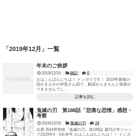
「
2019年12月
」
一覧
年末のご挨拶
2019/12/31
雑記
0
おはこんばんにちは！ トンガリです！ 2019年最後の
回がまさかの伊黒さん回で、動揺からきちんと挨拶が
できませんでし...
記事を読む
鬼滅の刃 第188話「悲痛な恋情」感想・
考察
2019/12/25
鬼滅の刃
24
出典:吾峠呼世晴『鬼滅の刃』第188話 週刊少年ジャン
プ2020年4・5合併号 おはこんばんにちは！！ トンガ