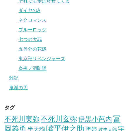
それでも歩は寄せてくる
ダイヤのA
ネクロマンス
ブルーロック
七つの大罪
五等分の花嫁
東京卍リベンジャーズ
炎炎ノ消防隊
雑記
鬼滅の刃
タグ
冨
不死川実弥
不死川玄弥
伊黒小芭内
岡義勇
嘴平伊之助
宇
半天狗
堕姫
妓夫太郎