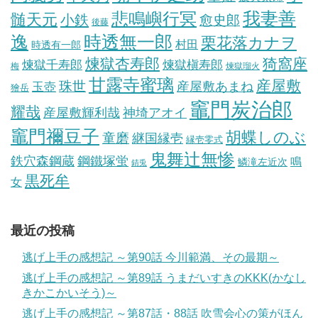
我妻善
悲鳴嶼行冥
髄天元
小鉄
愈史郎
後藤
逸
時透無一郎
栗花落カナヲ
村田
時透有一郎
煉獄杏寿郎
猗窩座
煉獄槇寿郎
煉獄千寿郎
梅
煉獄瑠火
甘露寺蜜璃
産屋敷
珠世
玉壺
産屋敷あまね
獪岳
竈門炭治郎
耀哉
産屋敷輝利哉
神埼アオイ
竈門禰豆子
胡蝶しのぶ
童磨
継国縁壱
縁壱零式
鬼舞辻無惨
鋼鐵塚蛍
鉄穴森鋼蔵
鳴
鱗滝左近次
錆兎
黒死牟
女
最近の投稿
逃げ上手の感想記 ～第90話 今川範満、その最期～
逃げ上手の感想記 ～第89話 うまだいすきのKKK(かなし
きかこかいそう)～
逃げ上手の感想記 ～第87話・88話 吹雪会心の策がほん