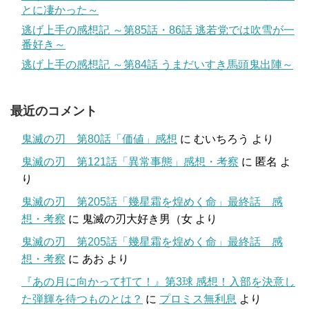
とに凄かった～
逃げ上手の感想記 ～第85話・86話 逃若党では吹雪が一
番好き～
逃げ上手の感想記 ～第84話 うまだいすき馬頭鬼出陣～
最近のコメント
鬼滅の刃 第80話「価値」感想
に
むいちろう
より
鬼滅の刃 第121話「異常事態」感想・考察
に
匿名
よ
り
鬼滅の刃 第205話「幾星霜を煌めく命」最終話 感
想・考察
に
鬼滅の刃大好き男（女
より
鬼滅の刃 第205話「幾星霜を煌めく命」最終話 感
想・考察
に
あお
より
『あの月に向かって打て！』第3球 感想！入部を決意し
た弾輝を待つものとは？
に
プロミス無利息
より