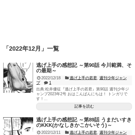
「
2022年12月
」
一覧
逃げ上手の感想記 ～第90話 今川範満、そ
の最期～
2022/12/18
逃げ上手の若君
,
週刊少年ジャン
プ
1
出典:松井優征『逃げ上手の若君』第90話 週刊少年ジ
ャンプ2023年2号 おはこんばんにちは！ トンガリで
す！...
記事を読む
逃げ上手の感想記 ～第89話 うまだいすき
のKKK(かなしきかこかいそう)～
2022/12/11
逃げ上手の若君
,
週刊少年ジャン