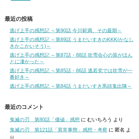
最近の投稿
逃げ上手の感想記 ～第90話 今川範満、その最期～
逃げ上手の感想記 ～第89話 うまだいすきのKKK(かなし
きかこかいそう)～
逃げ上手の感想記 ～第87話・88話 吹雪会心の策がほん
とに凄かった～
逃げ上手の感想記 ～第85話・86話 逃若党では吹雪が一
番好き～
逃げ上手の感想記 ～第84話 うまだいすき馬頭鬼出陣～
最近のコメント
鬼滅の刃 第80話「価値」感想
に
むいちろう
より
鬼滅の刃 第121話「異常事態」感想・考察
に
匿名
よ
り