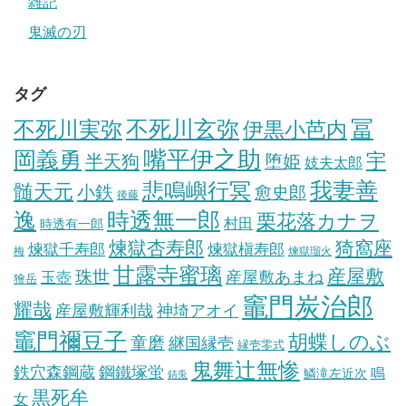
雑記
鬼滅の刃
タグ
冨
不死川実弥
不死川玄弥
伊黒小芭内
岡義勇
嘴平伊之助
宇
半天狗
堕姫
妓夫太郎
我妻善
悲鳴嶼行冥
髄天元
小鉄
愈史郎
後藤
逸
時透無一郎
栗花落カナヲ
村田
時透有一郎
煉獄杏寿郎
猗窩座
煉獄槇寿郎
煉獄千寿郎
梅
煉獄瑠火
甘露寺蜜璃
産屋敷
珠世
玉壺
産屋敷あまね
獪岳
竈門炭治郎
耀哉
産屋敷輝利哉
神埼アオイ
竈門禰豆子
胡蝶しのぶ
童磨
継国縁壱
縁壱零式
鬼舞辻無惨
鋼鐵塚蛍
鉄穴森鋼蔵
鳴
鱗滝左近次
錆兎
黒死牟
女