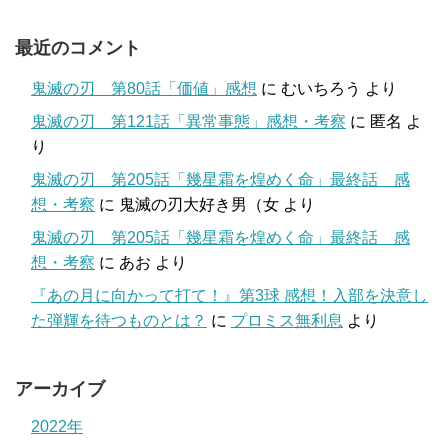
最近のコメント
鬼滅の刃 第80話「価値」感想
に
むいちろう
より
鬼滅の刃 第121話「異常事態」感想・考察
に
匿名
よ
り
鬼滅の刃 第205話「幾星霜を煌めく命」最終話 感
想・考察
に
鬼滅の刃大好き男（女
より
鬼滅の刃 第205話「幾星霜を煌めく命」最終話 感
想・考察
に
あお
より
『あの月に向かって打て！』第3球 感想！入部を決意し
た弾輝を待つものとは？
に
プロミス無利息
より
アーカイブ
2022年