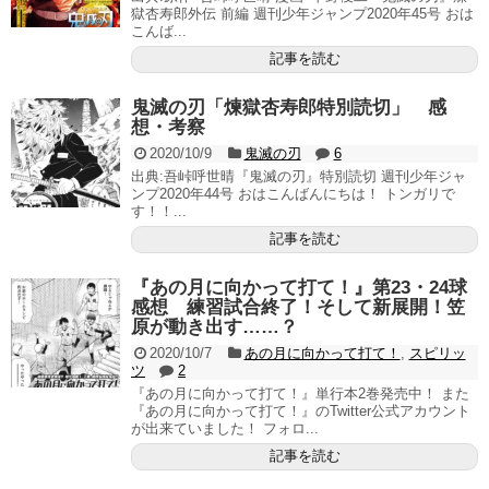
獄杏寿郎外伝 前編 週刊少年ジャンプ2020年45号 おは
こんば...
記事を読む
鬼滅の刃「煉獄杏寿郎特別読切」 感
想・考察
2020/10/9
鬼滅の刃
6
出典:吾峠呼世晴『鬼滅の刃』特別読切 週刊少年ジャ
ンプ2020年44号 おはこんばんにちは！ トンガリで
す！！...
記事を読む
『あの月に向かって打て！』第23・24球
感想 練習試合終了！そして新展開！笠
原が動き出す……？
2020/10/7
あの月に向かって打て！
,
スピリッ
ツ
2
『あの月に向かって打て！』単行本2巻発売中！ また
『あの月に向かって打て！』のTwitter公式アカウント
が出来ていました！ フォロ...
記事を読む