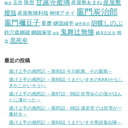
甘露寺蜜璃
産屋敷
珠世
玉壺
産屋敷あまね
獪岳
竈門炭治郎
耀哉
産屋敷輝利哉
神埼アオイ
竈門禰豆子
胡蝶しのぶ
童磨
継国縁壱
縁壱零式
鬼舞辻無惨
鋼鐵塚蛍
鉄穴森鋼蔵
鳴
鱗滝左近次
錆兎
黒死牟
女
最近の投稿
逃げ上手の感想記 ～第90話 今川範満、その最期～
逃げ上手の感想記 ～第89話 うまだいすきのKKK(かなし
きかこかいそう)～
逃げ上手の感想記 ～第87話・88話 吹雪会心の策がほん
とに凄かった～
逃げ上手の感想記 ～第85話・86話 逃若党では吹雪が一
番好き～
逃げ上手の感想記 ～第84話 うまだいすき馬頭鬼出陣～