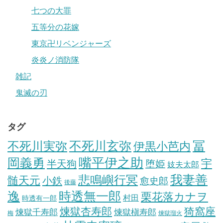
七つの大罪
五等分の花嫁
東京卍リベンジャーズ
炎炎ノ消防隊
雑記
鬼滅の刃
タグ
冨
不死川実弥
不死川玄弥
伊黒小芭内
岡義勇
嘴平伊之助
宇
半天狗
堕姫
妓夫太郎
我妻善
悲鳴嶼行冥
髄天元
小鉄
愈史郎
後藤
逸
時透無一郎
栗花落カナヲ
村田
時透有一郎
煉獄杏寿郎
猗窩座
煉獄槇寿郎
煉獄千寿郎
梅
煉獄瑠火