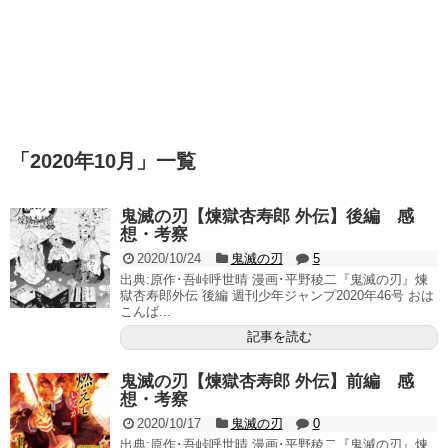
「
2020年10月
」
一覧
鬼滅の刃【煉獄杏寿郎 外伝】後編 感
想・考察
2020/10/24
鬼滅の刃
5
出典:原作･吾峠呼世晴 漫画･平野稜二『鬼滅の刃』煉
獄杏寿郎外伝 後編 週刊少年ジャンプ2020年46号 おは
こんば...
記事を読む
鬼滅の刃【煉獄杏寿郎 外伝】前編 感
想・考察
2020/10/17
鬼滅の刃
0
出典:原作･吾峠呼世晴 漫画･平野稜二『鬼滅の刃』煉