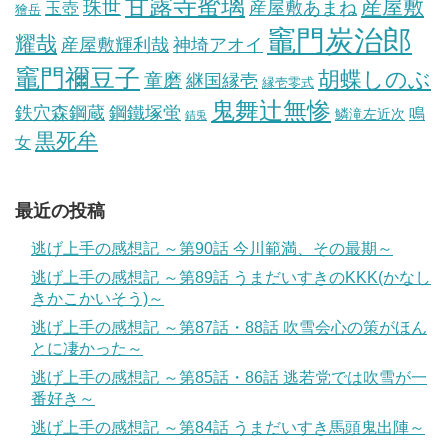
甘露寺蜜璃
産屋敷
珠世
玉壺
産屋敷あまね
獪岳
竈門炭治郎
耀哉
産屋敷輝利哉
神埼アオイ
竈門禰豆子
胡蝶しのぶ
童磨
継国縁壱
縁壱零式
鬼舞辻無惨
鋼鐵塚蛍
鉄穴森鋼蔵
鳴
鱗滝左近次
錆兎
黒死牟
女
最近の投稿
逃げ上手の感想記 ～第90話 今川範満、その最期～
逃げ上手の感想記 ～第89話 うまだいすきのKKK(かなし
きかこかいそう)～
逃げ上手の感想記 ～第87話・88話 吹雪会心の策がほん
とに凄かった～
逃げ上手の感想記 ～第85話・86話 逃若党では吹雪が一
番好き～
逃げ上手の感想記 ～第84話 うまだいすき馬頭鬼出陣～