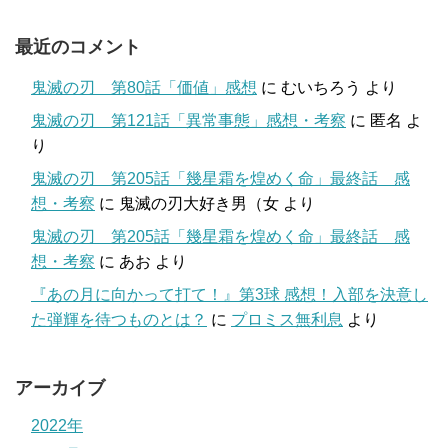
最近のコメント
鬼滅の刃 第80話「価値」感想
に
むいちろう
より
鬼滅の刃 第121話「異常事態」感想・考察
に
匿名
よ
り
鬼滅の刃 第205話「幾星霜を煌めく命」最終話 感
想・考察
に
鬼滅の刃大好き男（女
より
鬼滅の刃 第205話「幾星霜を煌めく命」最終話 感
想・考察
に
あお
より
『あの月に向かって打て！』第3球 感想！入部を決意し
た弾輝を待つものとは？
に
プロミス無利息
より
アーカイブ
2022年