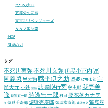
七つの大罪
五等分の花嫁
東京卍リベンジャーズ
炎炎ノ消防隊
雑記
鬼滅の刃
タグ
冨
不死川実弥
不死川玄弥
伊黒小芭内
岡義勇
嘴平伊之助
宇
半天狗
堕姫
妓夫太郎
我妻善
悲鳴嶼行冥
髄天元
小鉄
愈史郎
後藤
逸
時透無一郎
栗花落カナヲ
村田
時透有一郎
煉獄杏寿郎
猗窩座
煉獄槇寿郎
煉獄千寿郎
梅
煉獄瑠火