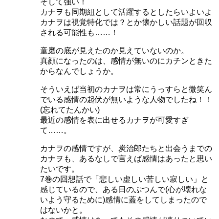
そして強い！
カナヲも同期組として活躍するとしたらいよいよ
カナヲは視覚特化では？とか懐かしい話題が回収
される可能性も……！
童磨の底が見えたのか見えていないのか。
真顔になったのは、感情が無いのにカチンときた
からなんでしょうか。
そういえば当初のカナヲは常にうっすらと微笑ん
でいる感情の起伏が無いような人物でしたね！！
(忘れてたんかい)
最近の感情を表に出せるカナヲが可愛すぎ
て……。
カナヲの感情ですが、炭治郎たちと出会うまでの
カナヲも、あるなしで言えば感情はあったと思い
たいです。
7巻の回想話で「悲しい虚しい苦しい寂しい」と
感じているので、ある日のぷつんで(心が壊れな
いよう守るために)感情に蓋をしてしまったので
はないかと。