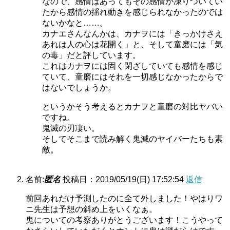
なので、感情はあってもその感情が凍りついてい
たから感情の揺れ動きを感じられなかったのでは
ないかなと……。
カナエさんなんかは、カナヲには「きっかけさえ
あれは人の心は花開く」と、そして童磨には「気
の毒」だと評しています。
これはカナヲには固く閉ざしていても感情を感じ
ていて、童磨にはそれを一切感じなかったからで
はないでしょうか。
というかそう考えるとカナヲと童磨の対比ヤバい
ですね。
鬼滅の刃凄い。
そしてそこまで読み解く鬼滅のヤイバーたちも素
敵。
名前:
匿名
投稿日：2019/05/19(日) 17:52:54
返信
前回あれだけ予測したのに全て外しました！やはりワ
ニ先生は予想の斜め上をいくなぁ。
鬼についての考察ありがとうございます！こうやって