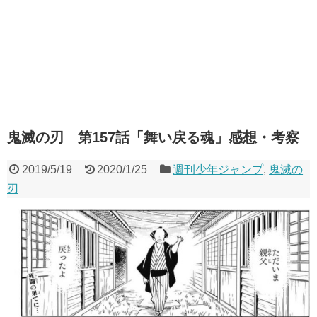
鬼滅の刃 第157話「舞い戻る魂」感想・考察
2019/5/19
2020/1/25
週刊少年ジャンプ
,
鬼滅の
刃