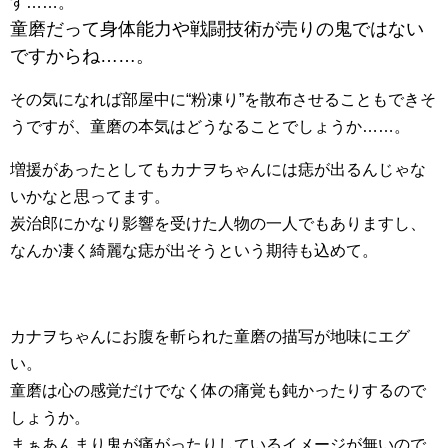
す……。
童磨だって身体能力や戦闘技術が売りの鬼ではない
ですからね……。
その気になれば部屋中に“粉凍り”を散布させることもできそ
うですが、童磨の本気はどうなることでしょうか……。
増援があったとしてもカナヲちゃんには痣が出るんじゃな
いかなと思ってます。
炭治郎にかなり影響を受けた人物の一人でもありますし、
なんか凄く綺麗な痣が出そうという期待も込めて。
カナヲちゃんにお腹を斬られた童磨の描写が地味にエグ
い。
童磨は心の感覚だけでなく体の痛覚も鈍かったりするので
しょうか。
まぁあんまり鬼が痛がったりしているイメージが無いので