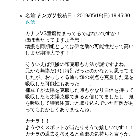
名前:
トンガリ
投稿日：2019/05/19(日) 19:45:30
返信
カナヲVS童磨始まってるではないですか！
ほぼ当たってますよ予想！
増援も同期組としては伊之助の可能性だって高い
しまだ期待大です！！
そういえば無惨の頸克服も方法が謎ですよね。
元から無惨だけは特別だったのかなとも思ってま
したが、おっしゃる通り頸の弱点を克服した鬼を
吸収した可能性もあった……。
禰豆子が太陽を克服した時もかなり自信を持って
吸収したら太陽克服できると信じてましたし、鬼
を吸収して特異体質ごと取り込んでいた前例があ
ってもおかしくありませんね。
カナヲ！！
ようやくスポットが当たりそうで嬉しいです！！
カナヲの過去を考えると童磨の気持ちと言うか、