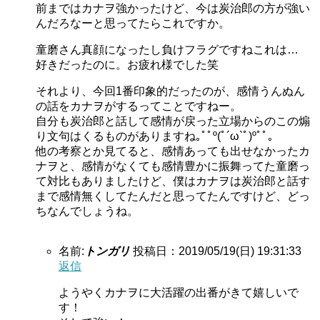
前まではカナヲ強かったけど、今は炭治郎の方が強い
んだろなーと思ってたらこれですか。
童磨さん真顔になったし負けフラグですねこれは…
好きだったのに。お疲れ様でした笑
それより、今回1番印象的だったのが、感情うんぬん
の話をカナヲがするってことですねー。
自分も炭治郎と話して感情が戻った立場からのこの煽
り文句はくるものがありますね｡ﾟﾟº(ﾟ´ω`ﾟ)ºﾟﾟ。
他の考察とか見てると、感情あっても出せなかったカ
ナヲと、感情がなくても感情豊かに振舞ってた童磨っ
て対比もありましたけど、僕はカナヲは炭治郎と話す
まで感情無くしてたんだと思ってたんですけど、どっ
ちなんでしょうね。
名前:
トンガリ
投稿日：2019/05/19(日) 19:31:33
返信
ようやくカナヲに大活躍の出番がきて嬉しいで
す！