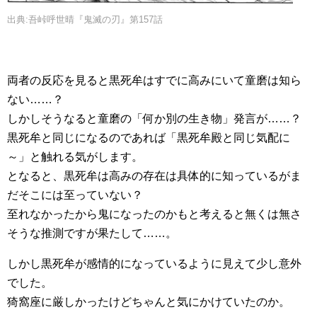
出典:吾峠呼世晴『鬼滅の刃』第157話
両者の反応を見ると黒死牟はすでに高みにいて童磨は知ら
ない……？
しかしそうなると童磨の「何か別の生き物」発言が……？
黒死牟と同じになるのであれば「黒死牟殿と同じ気配に
～」と触れる気がします。
となると、黒死牟は高みの存在は具体的に知っているがま
だそこには至っていない？
至れなかったから鬼になったのかもと考えると無くは無さ
そうな推測ですが果たして……。
しかし黒死牟が感情的になっているように見えて少し意外
でした。
猗窩座に厳しかったけどちゃんと気にかけていたのか。