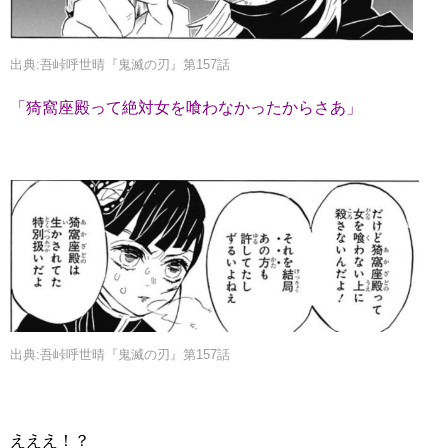
出典:吾峠呼世晴『鬼滅の刃』第157話
「猗窩座殿って絶対女を喰わなかったからさあ」
出典:吾峠呼世晴『鬼滅の刃』第157話
えええ！？