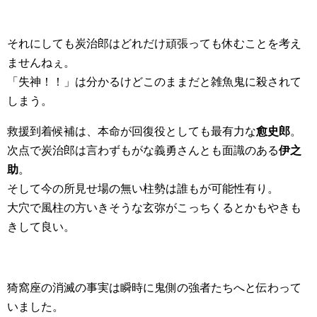
それにしても炭治郎はどれだけ頑張っても休むことを考え
ませんねぇ。
「失神！！」は分かるけどこのままだと雑魚鬼に殺されて
しまう。
救援到着候補は、本命が回復役としても最有力な
愈史郎
。
次点で炭治郎は言わずもがな義勇さんとも面識のある
伊之
助
。
そして今の所見せ場の無い柱勢は誰もが可能性有り。
大穴で風柱の方いきそうな玄弥がこっちくるとかもやきも
きして良い。
猗窩座の消滅の事実は瞬時に鬼側の強者たちへと伝わって
いました。