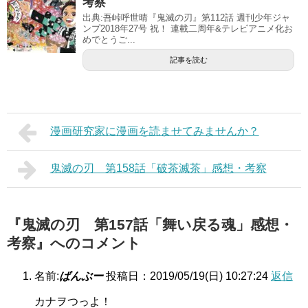
考察
出典:吾峠呼世晴『鬼滅の刃』第112話 週刊少年ジャ
ンプ2018年27号 祝！ 連載二周年&テレビアニメ化お
めでとうご...
記事を読む
漫画研究家に漫画を読ませてみませんか？
鬼滅の刃 第158話「破茶滅茶」感想・考察
『鬼滅の刃 第157話「舞い戻る魂」感想・
考察』へのコメント
名前:
ばんぶー
投稿日：2019/05/19(日) 10:27:24
返信
カナヲつっよ！