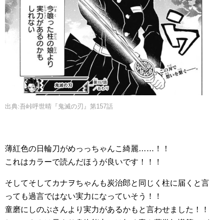
出典:吾峠呼世晴『鬼滅の刃』第157話
薄紅色の日輪刀がめっっちゃんこ綺麗……！！
これはカラーで読んだほうが良いです！！！
そしてそしてカナヲちゃんも炭治郎と同じく柱に届くと言
っても過言ではない実力になっていそう！！
童磨にしのぶさんより実力があるかもと言わせました！！