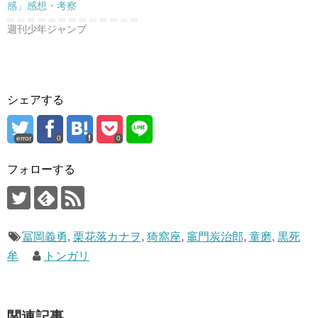
感」感想・考察
週刊少年ジャンプ
シェアする
error
0
0
フォローする
冨岡義勇
,
栗花落カナヲ
,
猗窩座
,
竈門炭治郎
,
童磨
,
黒死
牟
トンガリ
関連記事