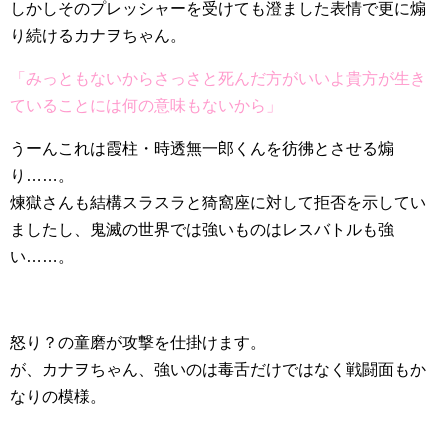
しかしそのプレッシャーを受けても澄ました表情で更に煽
り続けるカナヲちゃん。
「みっともないからさっさと死んだ方がいいよ貴方が生き
ていることには何の意味もないから」
うーんこれは霞柱・時透無一郎くんを彷彿とさせる煽
り……。
煉獄さんも結構スラスラと猗窩座に対して拒否を示してい
ましたし、鬼滅の世界では強いものはレスバトルも強
い……。
怒り？の童磨が攻撃を仕掛けます。
が、カナヲちゃん、強いのは毒舌だけではなく戦闘面もか
なりの模様。