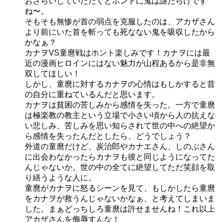
おさらいしていただくとホントに鬼は謎だらけです
ね〜。
そもそも無惨が首の弱点を克服したのは、アカザさん
より前にいた首を斬っても死なない鬼を吸収したから
かなぁ？
カナヲVS童麿戦はホント楽しみです！カナヲには最
近の漫画ヒロインにはない魅力が山程あるから是非無
双してほしい！
しかし、童麿に対するカナヲの心情はもしかすると昔
の自分に重ねているんだと思います。
カナヲは貧困の苦しみから感情を失った。一方で童麿
は極楽教の教主という立場で小さい頃から人の抗えな
い悲しみ、苦しみを思い知らされて世の中への絶望か
ら感情を失ったんだとしたら、どうでしょう？
外道の童麿だけど、炭治郎やカナエさん、しのぶさん
に出会わなかったらカナヲも彼と同じようになってた
んじゃないか。世の中の全てに絶望してただ笑顔を取
り繕うような人に。
童麿がカナヲに怒るシーンを見て、もしかしたら童麿
をカナヲが救うんじゃないかなぁ、と考えてしまいま
した。まぁどっちしろ童麿は許せませんね！これ以上
アカザさんを侮辱すんな！