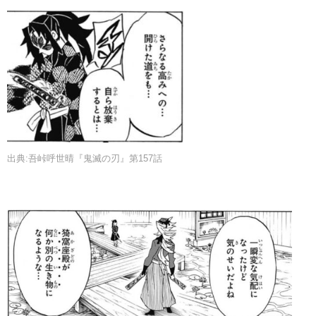
出典:吾峠呼世晴『鬼滅の刃』第157話