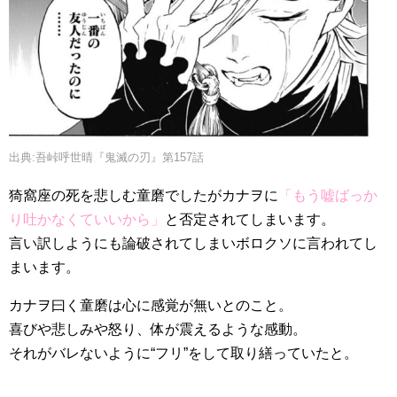
出典:吾峠呼世晴『鬼滅の刃』第157話
猗窩座の死を悲しむ童磨でしたがカナヲに
「もう嘘ばっか
り吐かなくていいから」
と否定されてしまいます。
言い訳しようにも論破されてしまいボロクソに言われてし
まいます。
カナヲ曰く童磨は心に感覚が無いとのこと。
喜びや悲しみや怒り、体が震えるような感動。
それがバレないように“フリ”をして取り繕っていたと。