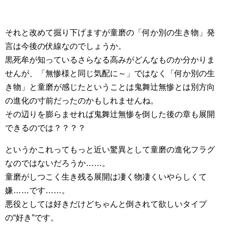
それと改めて掘り下げますが童磨の「何か別の生き物」発
言は今後の伏線なのでしょうか。
黒死牟が知っているさらなる高みがどんなものか分かりま
せんが、「無惨様と同じ気配に～」ではなく「何か別の生
き物」と童磨が感じたということは鬼舞辻無惨とは別方向
の進化の寸前だったのかもしれませんね。
その辺りを膨らませれば鬼舞辻無惨を倒した後の章も展開
できるのでは？？？？
というかこれってもっと近い驚異として童磨の進化フラグ
なのではないだろうか……。
童磨がしつこく生き残る展開は凄く物凄くいやらしくて
嫌……です……。
悪役としては好きだけどちゃんと倒されて欲しいタイプ
の“好き”です。