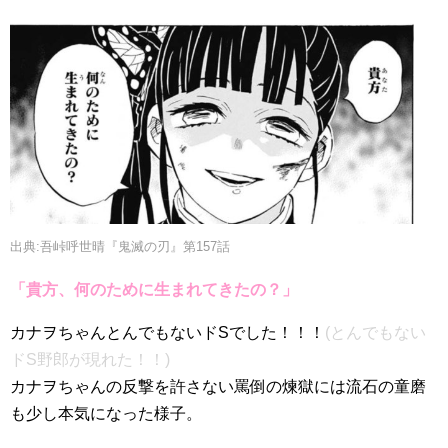
出典:吾峠呼世晴『鬼滅の刃』第157話
「貴方、何のために生まれてきたの？」
カナヲちゃんとんでもないドSでした！！！
(とんでもない
ドS野郎が現れた！！)
カナヲちゃんの反撃を許さない罵倒の煉獄には流石の童磨
も少し本気になった様子。