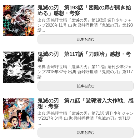
鬼滅の刃 第193話「困難の扉が開き始
める」感想・考察
出典:吾峠呼世晴『鬼滅の刃』第193話 週刊少年ジャ
ンプ2020年11号 出典:吾峠呼世晴『鬼滅の刃』第193
話...
記事を読む
鬼滅の刃 第117話「刀鍛冶」感想・考
察
出典:吾峠呼世晴『鬼滅の刃』第117話 週刊少年ジャ
ンプ2018年32号 出典:吾峠呼世晴『鬼滅の刃』第117
話...
記事を読む
鬼滅の刃 第71話「遊郭潜入大作戦」感
想・考察
出典:吾峠呼世晴『鬼滅の刃』第71話 週刊少年ジャン
プ2017年34号 出典:吾峠呼世晴『鬼滅の刃』第71話
...
記事を読む