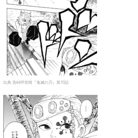
出典:吾峠呼世晴『鬼滅の刃』第70話