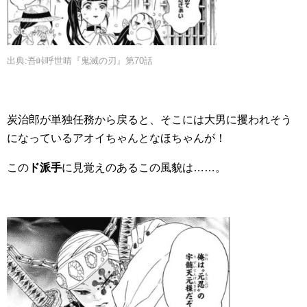
出典:吾峠呼世晴『鬼滅の刃』第70話
炭治郎が単独任務から戻ると、そこには大男に攫われそう
になっているアオイちゃんとなほちゃんが！
この
ド派手
に見覚えのあるこの風貌は……。