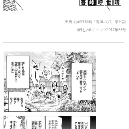
出典:吾峠呼世晴『鬼滅の刃』第70話
週刊少年ジャンプ2017年33号