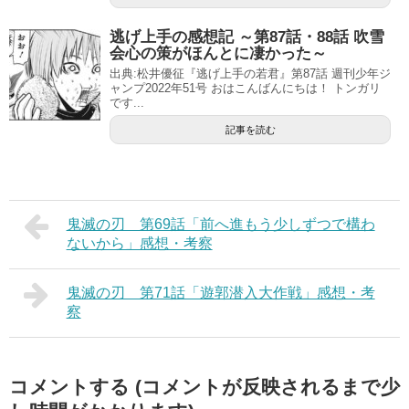
逃げ上手の感想記 ～第87話・88話 吹雪
会心の策がほんとに凄かった～
出典:松井優征『逃げ上手の若君』第87話 週刊少年ジ
ャンプ2022年51号 おはこんばんにちは！ トンガリ
です...
記事を読む
鬼滅の刃 第69話「前へ進もう少しずつで構わ
ないから」感想・考察
鬼滅の刃 第71話「遊郭潜入大作戦」感想・考
察
コメントする (コメントが反映されるまで少