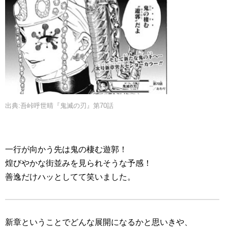
出典:吾峠呼世晴『鬼滅の刃』第70話
一行が向かう先は鬼の棲む遊郭！
煌びやかな街並みを見られそうな予感！
善逸だけハッとしてて笑いました。
新章ということでどんな展開になるかと思いきや、