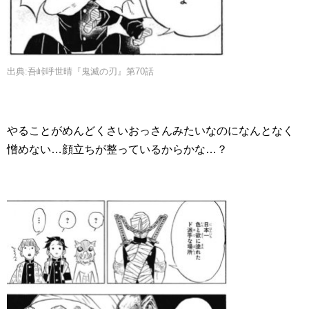
出典:吾峠呼世晴『鬼滅の刃』第70話
やることがめんどくさいおっさんみたいなのになんとなく
憎めない…顔立ちが整っているからかな…？