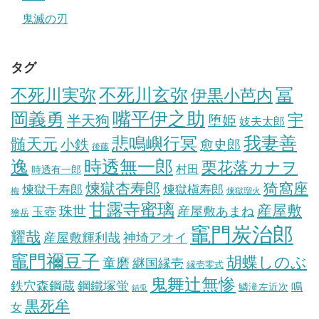
鬼滅の刃
タグ
冨
不死川実弥
不死川玄弥
伊黒小芭内
岡義勇
嘴平伊之助
宇
半天狗
堕姫
妓夫太郎
我妻善
悲鳴嶼行冥
髄天元
小鉄
愈史郎
後藤
逸
時透無一郎
栗花落カナヲ
村田
時透有一郎
煉獄杏寿郎
猗窩座
煉獄槇寿郎
煉獄千寿郎
梅
煉獄瑠火
甘露寺蜜璃
産屋敷
珠世
玉壺
産屋敷あまね
獪岳
竈門炭治郎
耀哉
産屋敷輝利哉
神埼アオイ
竈門禰豆子
胡蝶しのぶ
童磨
継国縁壱
縁壱零式
鬼舞辻無惨
鋼鐵塚蛍
鉄穴森鋼蔵
鳴
鱗滝左近次
錆兎
黒死牟
女