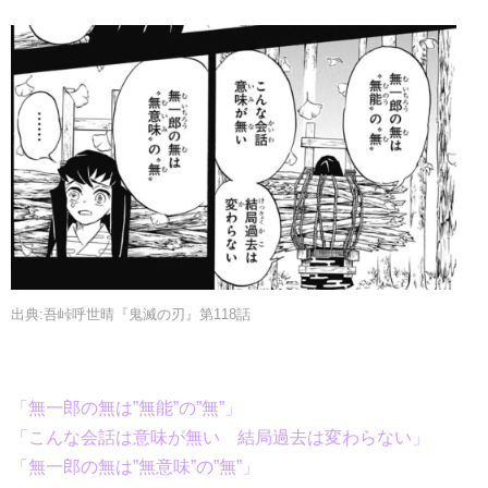
出典:吾峠呼世晴『鬼滅の刃』第118話
「無一郎の無は”無能”の”無”」
「こんな会話は意味が無い 結局過去は変わらない」
「無一郎の無は”無意味”の”無”」