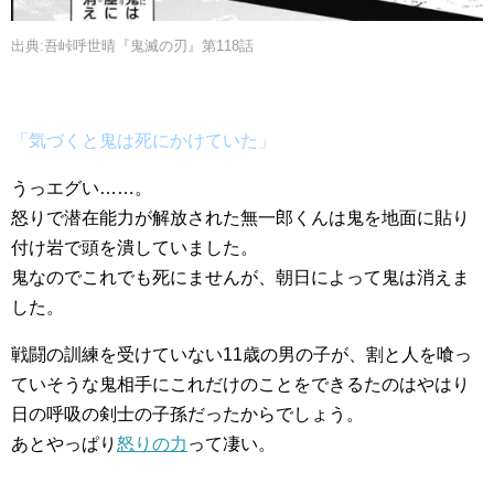
出典:吾峠呼世晴『鬼滅の刃』第118話
「気づくと鬼は死にかけていた」
うっエグい……。
怒りで潜在能力が解放された無一郎くんは鬼を地面に貼り
付け岩で頭を潰していました。
鬼なのでこれでも死にませんが、朝日によって鬼は消えま
した。
戦闘の訓練を受けていない11歳の男の子が、割と人を喰っ
ていそうな鬼相手にこれだけのことをできるたのはやはり
日の呼吸の剣士の子孫だったからでしょう。
あとやっぱり
怒りの力
って凄い。