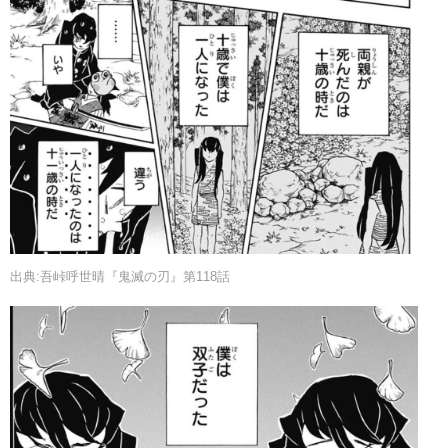
出典:吾峠呼世晴『鬼滅の刃』第118話