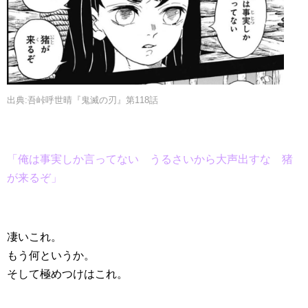
出典:吾峠呼世晴『鬼滅の刃』第118話
「俺は事実しか言ってない うるさいから大声出すな 猪
が来るぞ」
凄いこれ。
もう何というか。
そして極めつけはこれ。