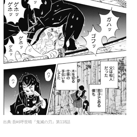
出典:吾峠呼世晴『鬼滅の刃』第118話