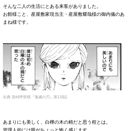
そんな二人の生活にとある来客がありました。
お館様こと、産屋敷家現当主・産屋敷耀哉様の御内儀のあ
まね様です。
出典:吾峠呼世晴『鬼滅の刃』第118話
あまりにも美しく、白樺の木の精だと思う程とは。
管理人的には眼がちょっと怖く感じます……。