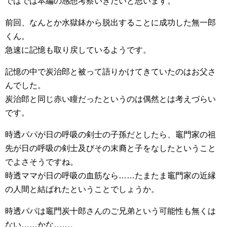
ではでは本編の感想考察いきたいと思います。
前回、なんとか水獄鉢から脱出することに成功した無一郎
くん。
急速に記憶も取り戻しているようです。
記憶の中で炭治郎と被って語りかけてきていたのはお父さ
んでした。
炭治郎と同じ赤い瞳だったというのは偶然とは考えづらい
です。
時透パパが日の呼吸の剣士の子孫だとしたら、竈門家の祖
先が日の呼吸の剣士及びその末裔と子をなしたということ
でよさそうですね。
時透ママが日の呼吸の血筋なら……たまたま竈門家の近縁
の人間と結ばれたということでしょうか。
時透パパは竈門炭十郎さんのご兄弟という可能性も無くは
ない……かな……。