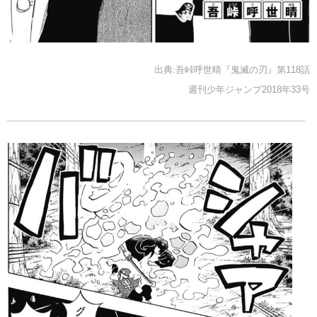
出典:吾峠呼世晴『鬼滅の刃』第118話
週刊少年ジャンプ2018年33号