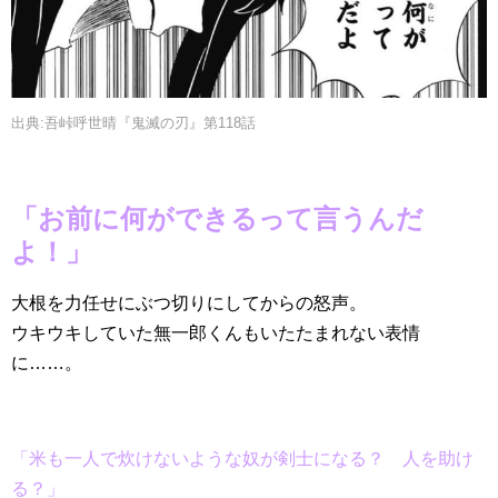
出典:吾峠呼世晴『鬼滅の刃』第118話
「お前に何ができるって言うんだ
よ！」
大根を力任せにぶつ切りにしてからの怒声。
ウキウキしていた無一郎くんもいたたまれない表情
に……。
「米も一人で炊けないような奴が剣士になる？ 人を助け
る？」