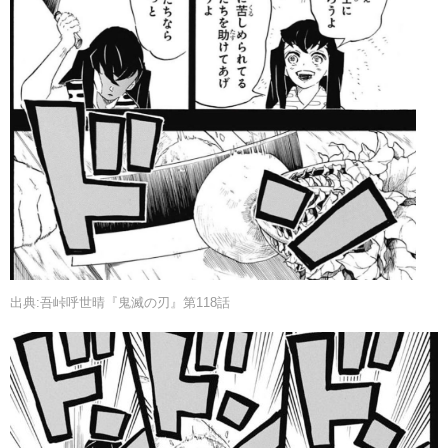
出典:吾峠呼世晴『鬼滅の刃』第118話