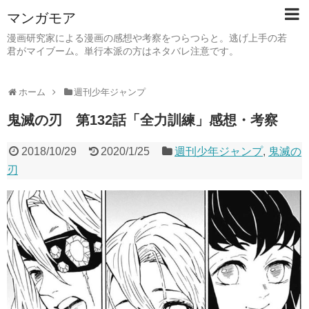
マンガモア
漫画研究家による漫画の感想や考察をつらつらと。逃げ上手の若
君がマイブーム。単行本派の方はネタバレ注意です。
ホーム
週刊少年ジャンプ
鬼滅の刃 第132話「全力訓練」感想・考察
2018/10/29
2020/1/25
週刊少年ジャンプ
,
鬼滅の
刃