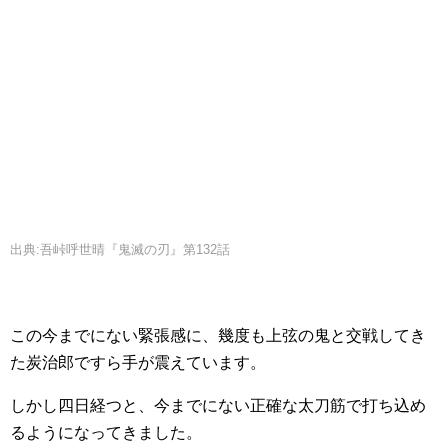
出典:吾峠呼世晴『鬼滅の刃』第132話
この今までにない緊張感に、幾度も上弦の鬼と交戦してき
た炭治郎ですら手が震えています。
しかし四日経つと、今までにない正確な太刀筋で打ち込め
るようになってきました。