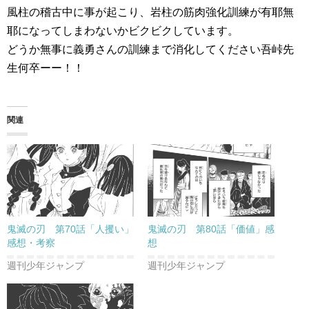
風柱の稽古中に事が起こり、岩柱の筋肉強化訓練が有耶無
耶になってしまわないかビクビクしています。
どうか無事に義勇さんの訓練まで消化してください吾峠先
生何卒ーー！！
関連
鬼滅の刃 第70話「人攫い」
鬼滅の刃 第80話「価値」感
感想・考察
想
週刊少年ジャンプ
週刊少年ジャンプ