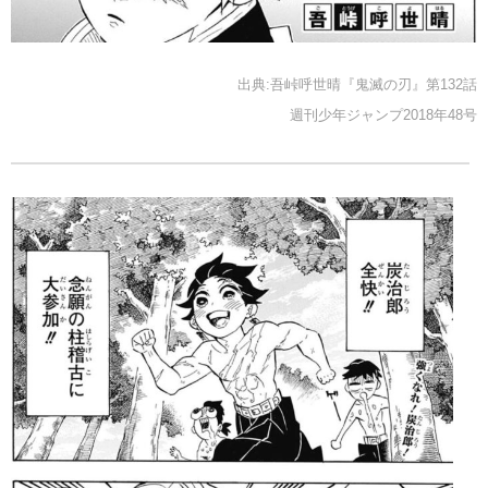
出典:吾峠呼世晴『鬼滅の刃』第132話
週刊少年ジャンプ2018年48号