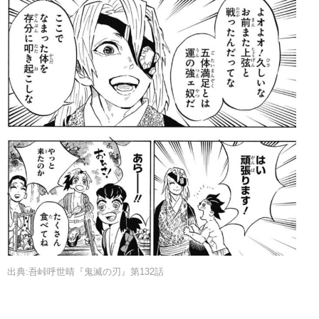
出典:吾峠呼世晴『鬼滅の刃』第132話