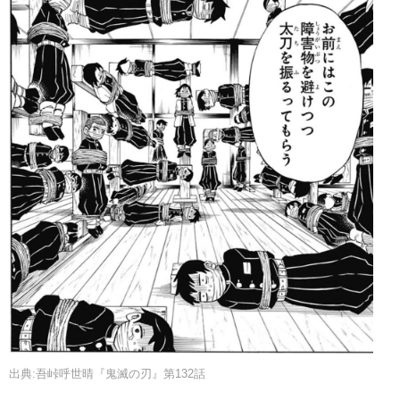
出典:吾峠呼世晴『鬼滅の刃』第132話