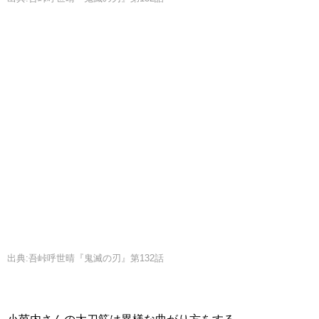
出典:吾峠呼世晴『鬼滅の刃』第132話