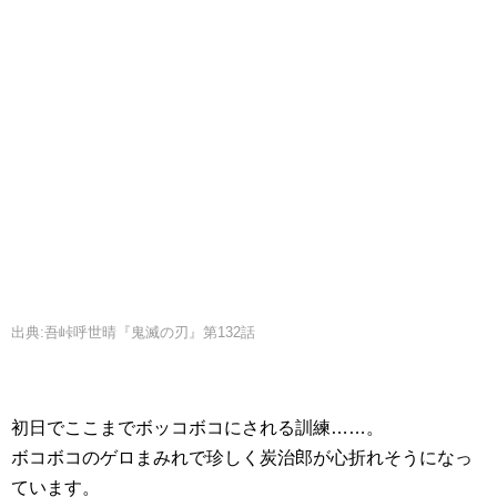
出典:吾峠呼世晴『鬼滅の刃』第132話
初日でここまでボッコボコにされる訓練……。
ボコボコのゲロまみれで珍しく炭治郎が心折れそうになっ
ています。