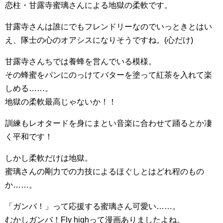
恋柱・甘露寺蜜璃さんによる地獄の柔軟です。
甘露寺さんは誰にでもフレンドリーなのでいっときとはい
え、隊士の心のオアシスになりそうですね。(心だけ)
甘露寺さんちでは養蜂を営んでいる模様。
その蜂蜜をパンにのっけてバターを塗って紅茶を入れて楽
しめる……。
地獄の柔軟最高じゃないか！！
訓練もレオタードを身にまとい音楽に合わせて踊るとか凄
く平和です！
しかし柔軟だけは地獄。
蜜璃さんの剛力での力技によるほぐしとはどれ程のもの
か……。
「ガンバ！」って応援する蜜璃さん可愛い……。
むかしガンバ！Fly highって漫画ありましたよね。