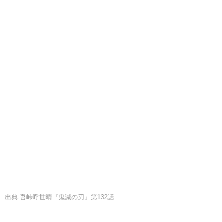
出典:吾峠呼世晴『鬼滅の刃』第132話