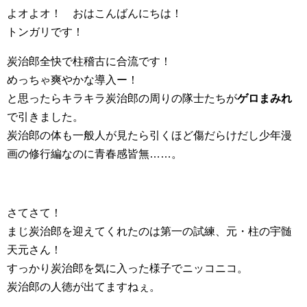
よオよオ！ おはこんばんにちは！
トンガリです！
炭治郎全快で柱稽古に合流です！
めっちゃ爽やかな導入ー！
と思ったらキラキラ炭治郎の周りの隊士たちが
ゲロまみれ
で引きました。
炭治郎の体も一般人が見たら引くほど傷だらけだし少年漫
画の修行編なのに青春感皆無……。
さてさて！
まじ炭治郎を迎えてくれたのは第一の試練、元・柱の宇髄
天元さん！
すっかり炭治郎を気に入った様子でニッコニコ。
炭治郎の人徳が出てますねぇ。