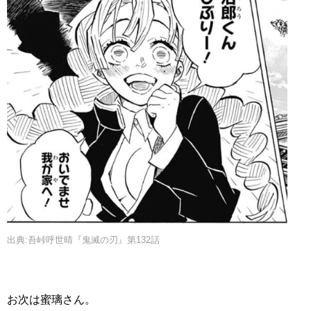
出典:吾峠呼世晴『鬼滅の刃』第132話
お次は蜜璃さん。