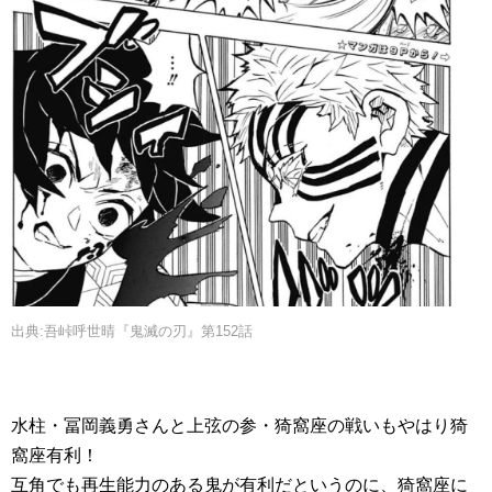
出典:吾峠呼世晴『鬼滅の刃』第152話
水柱・冨岡義勇さんと上弦の参・猗窩座の戦いもやはり猗
窩座有利！
互角でも再生能力のある鬼が有利だというのに、猗窩座に