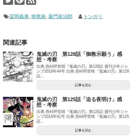
冨岡義勇
,
猗窩座
,
竈門炭治郎
トンガリ
関連記事
鬼滅の刃 第128話「御教示願う」感
想・考察
出典:吾峠呼世晴『鬼滅の刃』第128話 週刊少年ジャ
ンプ2018年44号 出典:吾峠呼世晴『鬼滅の刃』第128
話...
記事を読む
鬼滅の刃 第125話「迫る夜明け」感
想・考察
出典:吾峠呼世晴『鬼滅の刃』第125話 週刊少年ジャ
ンプ2018年41号 出典:吾峠呼世晴『鬼滅の刃』第125
話...
記事を読む