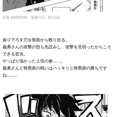
出典:吾峠呼世晴『鬼滅の刃』第152話
振り下ろす刃を側面から殴り折る。
義勇さんの攻撃の型も先読みし、攻撃を見切ったからこそ
できる芸当。
やっぱり強かった上弦の参……。
義勇さんと猗窩座の戦いはハッキリと猗窩座の勝ちです
ね……。