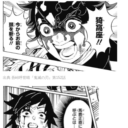
出典:吾峠呼世晴『鬼滅の刃』第152話