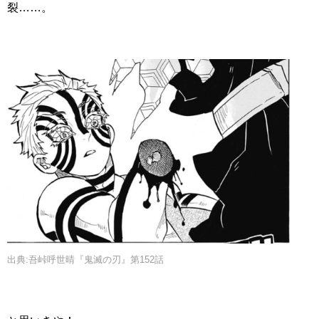
裂……。
出典:吾峠呼世晴『鬼滅の刃』第152話