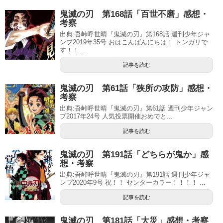
鬼滅の刃 第168話「百世不磨」感想・
考察
出典:吾峠呼世晴『鬼滅の刃』第168話 週刊少年ジャ
ンプ2019年35号 おはこんばんにちは！ トンガリで
す！！ ...
記事を読む
鬼滅の刃 第61話「狭所の攻防」感想・
考察
出典:吾峠呼世晴『鬼滅の刃』第61話 週刊少年ジャン
プ2017年24号 人気投票開催おめでと...
記事を読む
鬼滅の刃 第191話「どちらが鬼か」感
想・考察
出典:吾峠呼世晴『鬼滅の刃』第191話 週刊少年ジャ
ンプ2020年9号 祝！！ センターカラー！！！！ ...
記事を読む
鬼滅の刃 第181話「大災」感想・考察