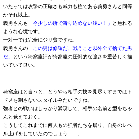
いたっては攻撃の正確さも威力も柱である義勇さんと同等
かそれ以上。
義勇さんも
「今少しの所で斬り込めない浅い！」
と焦れる
ような心境です。
一対一では完全にジリ貧ですね。
義勇さんの
「この男は修羅だ、戦うこと以外全て捨てた男
だ」
という猗窩座評が猗窩座の圧倒的な強さを重苦しく描
いていて良い。
猗窩座はと言うと、どうやら相手の技を見尽くすまではト
ドメを刺さないスタイルみたいですね。
強者との戦いはしっかり満喫して、相手の名前と型をちゃ
んと覚えておく。
こうしてこれまでに何人もの強者たちを屠り、自身のレベ
ル上げをしていたのでしょう……。