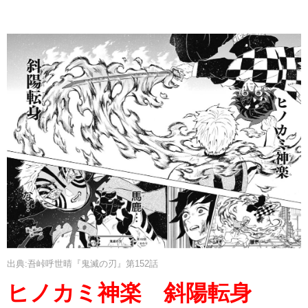
出典:吾峠呼世晴『鬼滅の刃』第152話
ヒノカミ神楽 斜陽転身