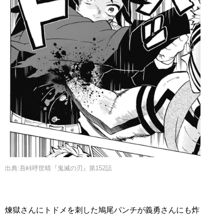
出典:吾峠呼世晴『鬼滅の刃』第152話
煉獄さんにトドメを刺した鳩尾パンチが義勇さんにも炸