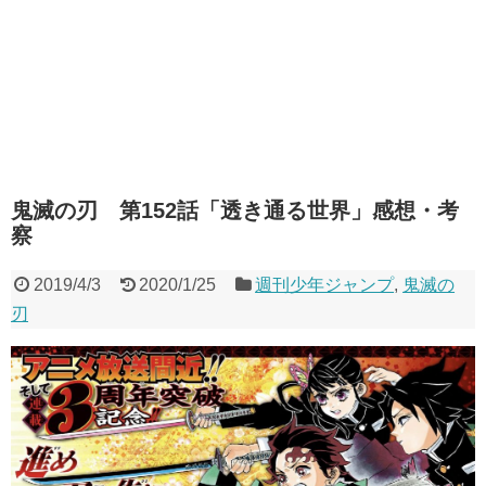
鬼滅の刃 第152話「透き通る世界」感想・考
察
2019/4/3
2020/1/25
週刊少年ジャンプ
,
鬼滅の
刃