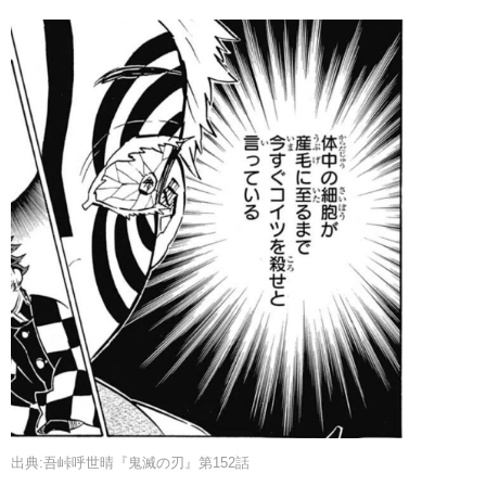
出典:吾峠呼世晴『鬼滅の刃』第152話