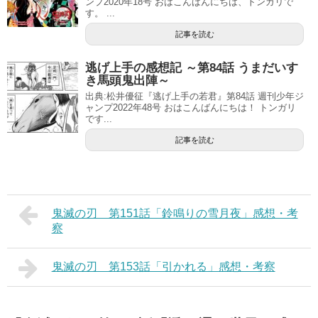
ンプ2020年18号 おはこんばんにちは、トンガリで
す。 ...
記事を読む
逃げ上手の感想記 ～第84話 うまだいす
き馬頭鬼出陣～
出典:松井優征『逃げ上手の若君』第84話 週刊少年ジ
ャンプ2022年48号 おはこんばんにちは！ トンガリ
です...
記事を読む
鬼滅の刃 第151話「鈴鳴りの雪月夜」感想・考
察
鬼滅の刃 第153話「引かれる」感想・考察