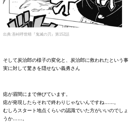
出典:吾峠呼世晴『鬼滅の刃』第152話
そして炭治郎の様子の変化と、炭治郎に救われたという事
実に対して驚きを隠せない義勇さん
痣が眉間にまで伸びています。
痣が発現したらそれで終わりじゃないんですね……。
むしろスタート地点くらいの認識でいた方がいいのでしょ
うか……。