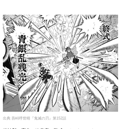
出典:吾峠呼世晴『鬼滅の刃』第152話