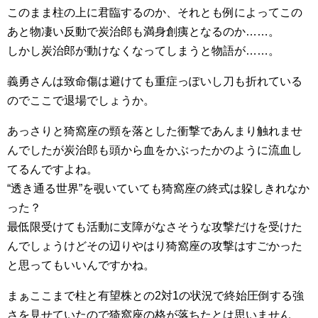
このまま柱の上に君臨するのか、それとも例によってこの
あと物凄い反動で炭治郎も満身創痍となるのか……。
しかし炭治郎が動けなくなってしまうと物語が……。
義勇さんは致命傷は避けても重症っぽいし刀も折れている
のでここで退場でしょうか。
あっさりと猗窩座の頸を落とした衝撃であんまり触れませ
んでしたが炭治郎も頭から血をかぶったかのように流血し
てるんですよね。
“透き通る世界”を覗いていても猗窩座の終式は躱しきれなか
った？
最低限受けても活動に支障がなさそうな攻撃だけを受けた
んでしょうけどその辺りやはり猗窩座の攻撃はすごかった
と思ってもいいんですかね。
まぁここまで柱と有望株との2対1の状況で終始圧倒する強
さを見せていたので猗窩座の格が落ちたとは思いません