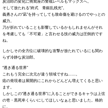
炭治郎の変化に猗窩座の警戒レベルもマックスへ。
そして放たれる“終式 青銀乱残光”。
義勇さんの“凪”を持ってしても致命傷を避けるのでやっとの
威力。
刀が折れていることも影響しているかもしれませんがそれ
を考慮しても「不可避」と言わせる技の威力は圧倒的です
ね。
しかしその全方位に破壊的な攻撃が放たれているにも関わ
らず冷静な炭治郎。
“透き通る世界”
これもう完全に次元が違う領域ですね……。
痣の発現者は展開的にこれからどんどん増えてくると思い
ます。
しかしこの“透き通る世界”に入ることができるキャラは上弦
の壱・黒死牟くらいにしてほしいなぁと思いました。格的
に。