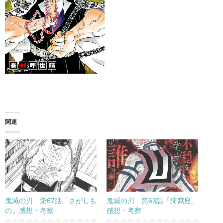
関連
鬼滅の刃 第67話「さがしも
鬼滅の刃 第63話「猗窩座」
の」感想・考察
感想・考察