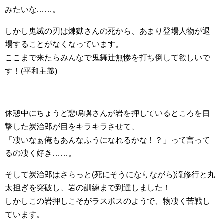
みたいな……。
しかし鬼滅の刃は煉獄さんの死から、あまり登場人物が退
場することがなくなっています。
ここまで来たらみんなで鬼舞辻無惨を打ち倒して欲しいで
す！(平和主義)
休憩中にちょうど悲鳴嶼さんが岩を押しているところを目
撃した炭治郎が目をキラキラさせて、
「凄いなぁ俺もあんなふうになれるかな！？」って言って
るの凄く好き……。
そして炭治郎はさらっと(死にそうになりながら)滝修行と丸
太担ぎを突破し、岩の訓練まで到達しました！
しかしこの岩押しこそがラスボスのようで、物凄く苦戦し
ています。