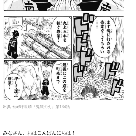
出典:吾峠呼世晴『鬼滅の刃』第134話
みなさん、おはこんばんにちは！