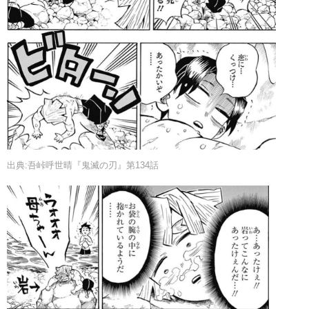
出典:吾峠呼世晴『鬼滅の刃』第134話