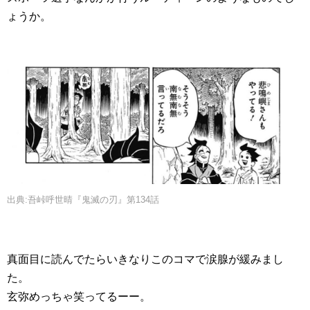
ょうか。
出典:吾峠呼世晴『鬼滅の刃』第134話
真面目に読んでたらいきなりこのコマで涙腺が緩みまし
た。
玄弥めっちゃ笑ってるーー。