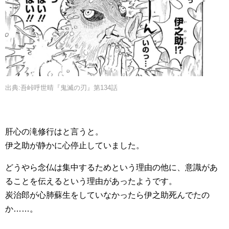
出典:吾峠呼世晴『鬼滅の刃』第134話
肝心の滝修行はと言うと。
伊之助が静かに心停止していました。
どうやら念仏は集中するためという理由の他に、意識があ
ることを伝えるという理由があったようです。
炭治郎が心肺蘇生をしていなかったら伊之助死んでたの
か……。