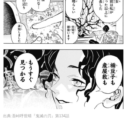
出典:吾峠呼世晴『鬼滅の刃』第134話