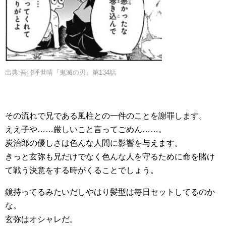
出典:吾峠呼世晴『鬼滅の刃』第134話
その流れで兄である風柱との一件のことを謝罪します。
ええ子や……厳しいこと言ってごめん……。
炭治郎の優しさは色んな人間に影響を与えます。
きっと玄弥も兄だけでなく色んな人を守るために命を賭け
て戦う決意をする時がくることでしょう。
鏡持ってるみたいだしやはり髪型は毎日セットしてるのか
な。
玄弥はオシャレだ。