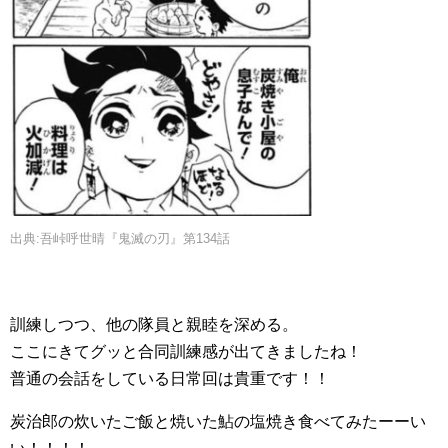
出典:吾峠呼世晴『鬼滅の刃』第134話
訓練しつつ、他の隊員と親睦を深める。
ここにきてグッと合同訓練感が出てきましたね！
普通の会話をしている日常回は貴重です！！
炭治郎の炊いたご飯と焼いた鮎の塩焼き食べてみたーーい