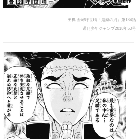
出典:吾峠呼世晴『鬼滅の刃』第134話
週刊少年ジャンプ2018年50号