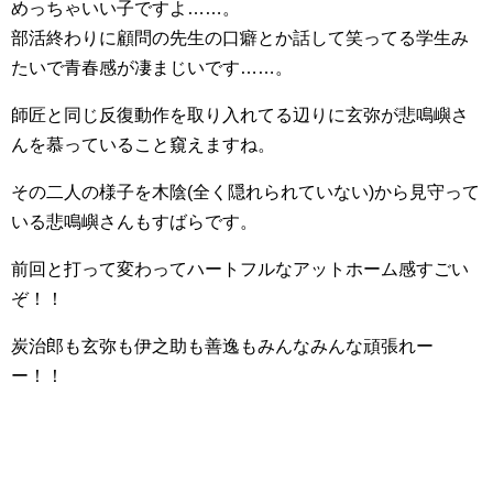
めっちゃいい子ですよ……。
部活終わりに顧問の先生の口癖とか話して笑ってる学生み
たいで青春感が凄まじいです……。
師匠と同じ反復動作を取り入れてる辺りに玄弥が悲鳴嶼さ
んを慕っていること窺えますね。
その二人の様子を木陰(全く隠れられていない)から見守って
いる悲鳴嶼さんもすばらです。
前回と打って変わってハートフルなアットホーム感すごい
ぞ！！
炭治郎も玄弥も伊之助も善逸もみんなみんな頑張れー
ー！！