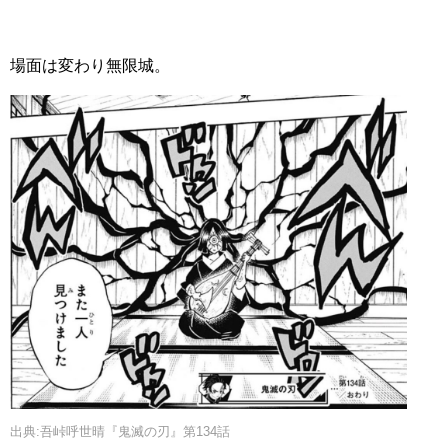
場面は変わり無限城。
出典:吾峠呼世晴『鬼滅の刃』第134話