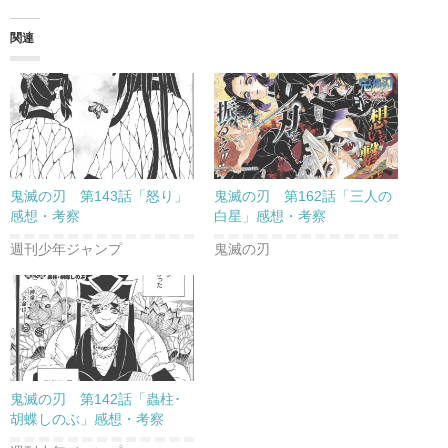
関連
鬼滅の刃 第143話「怒り」
鬼滅の刃 第162話「三人の
感想・考察
白星」感想・考察
週刊少年ジャンプ
鬼滅の刃
鬼滅の刃 第142話「蟲柱･
胡蝶しのぶ」感想・考察