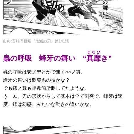
出典:吾峠呼世晴『鬼滅の刃』第141話
まなび
蟲の呼吸 蜂牙の舞い “
真靡
き”
蟲の呼吸は壱ノ型とかで無く○○ノ舞。
蜂牙の舞いは刺突系の技かな？
でも蝶ノ舞も複数箇所刺してたような。
うーん、刀の形状からして基本は全て刺突で、蜂牙は速
度、蝶は幻惑、みたいな動きの違いかな。