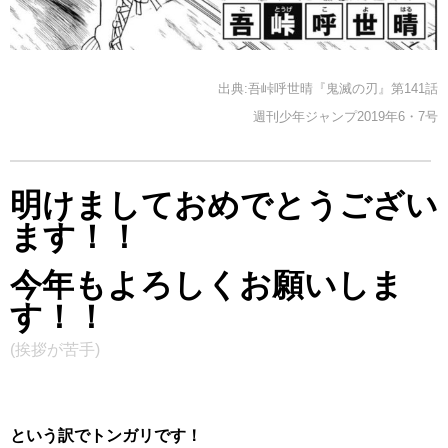
出典:吾峠呼世晴『鬼滅の刃』第141話
週刊少年ジャンプ2019年6・7号
明けましておめでとうござい
ます！！
今年もよろしくお願いしま
す！！
(挨拶が苦手)
という訳でトンガリです！