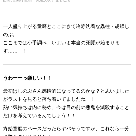
出典:吾峠呼世晴『鬼滅の刃』第141話
一人盛り上がる童磨とここにきて冷静沈着な蟲柱・胡蝶し
のぶ。
ここまでは小手調べ、いよいよ本当の死闘が始まりま
す……！！
うわーーっ楽しい！！
最初はしのぶさん感情的になってるのかな？と思いました
がラストを見ると落ち着いてましたね！！
熱い気持ちは内に秘め、今は目の前の悪鬼を滅殺すること
だけを考えているんでしょう！！
終始童磨のペースだったらヤバそうですが、これなら十分