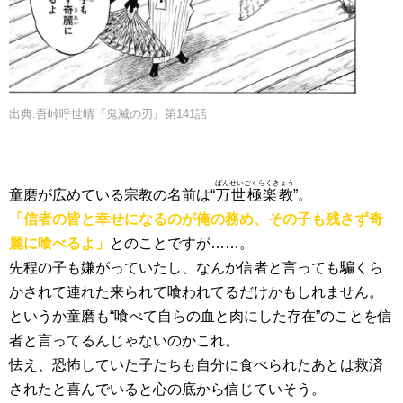
出典:吾峠呼世晴『鬼滅の刃』第141話
ばんせいごくらくきょう
童磨が広めている宗教の名前は“
万世極楽教
”。
「信者の皆と幸せになるのが俺の務め、その子も残さず奇
麗に喰べるよ」
とのことですが……。
先程の子も嫌がっていたし、なんか信者と言っても騙くら
かされて連れた来られて喰われてるだけかもしれません。
というか童磨も“喰べて自らの血と肉にした存在”のことを信
者と言ってるんじゃないのかこれ。
怯え、恐怖していた子たちも自分に食べられたあとは救済
されたと喜んでいると心の底から信じていそう。