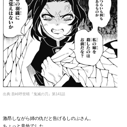
出典:吾峠呼世晴『鬼滅の刃』第141話
激昂しながら姉の仇だと告げるしのぶさん。
ちょっと意外でした。