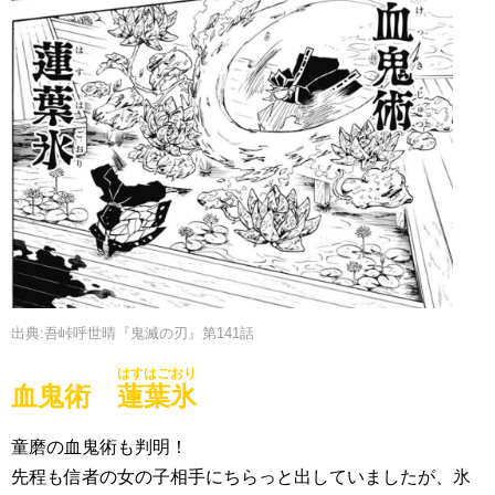
出典:吾峠呼世晴『鬼滅の刃』第141話
はすはごおり
血鬼術
蓮葉氷
童磨の血鬼術も判明！
先程も信者の女の子相手にちらっと出していましたが、氷