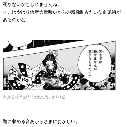
死なないかもしれませんね。
そこはやはり信者大量喰いからの残機制みたいな血鬼術が
あるのかな。
出典:吾峠呼世晴『鬼滅の刃』第141話
鞘に収める音あからさまにおかしい。