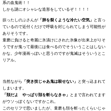
系の血鬼術！！
しかも謎にオシャレな造形をしているぞ！！！！
掠ったしのぶさんが
「肺を裂くような冷たい空気」
と言っ
ているので近付くだけで呼吸を封じられてしまう可能性が
ありそうです。
童磨に負けると奇麗に氷漬けにされた氷像が出来上がりそ
うですが鬼って最後には食べるのでそういうことはしない
かな。少年漫画っぽいと思うのですが鬼滅はそういうとこ
リアル。
当然ながら
「突き技じゃあ鬼は殺せない」
と突っ込まれて
しまいます。
「頚だよ やっぱり頚を斬らなきゃ」
とまで言われてます
がウソっぽくないですかこれ。
このセリフで思いましたが、童磨も頚を斬ったくらいじゃ