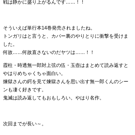
戦は静かに盛り上がるんです……！！
そういえば単行本14巻発売されましたね。
トンガリはと言うと、カバー裏のやりとりに衝撃を受けま
した。
何故……何故直さないのだヤツは……！！
霞柱・時透無一郎対上弦の伍・玉壺はまとめて読み返すと
やはりめちゃくちゃ面白い。
煉獄さんの鍔を見て煉獄さんを思い出す無一郎くんのシー
ンも凄く好きです。
鬼滅は読み返してもおもしろい。やはり名作。
次回までが長い～。