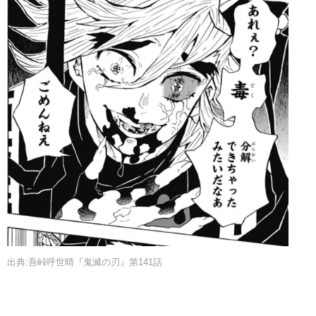
出典:吾峠呼世晴『鬼滅の刃』第141話