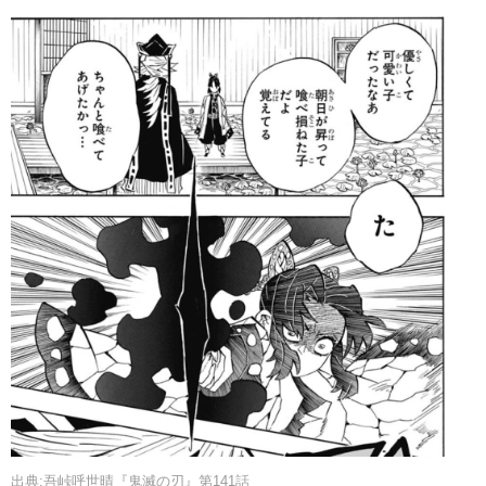
出典:吾峠呼世晴『鬼滅の刃』第141話