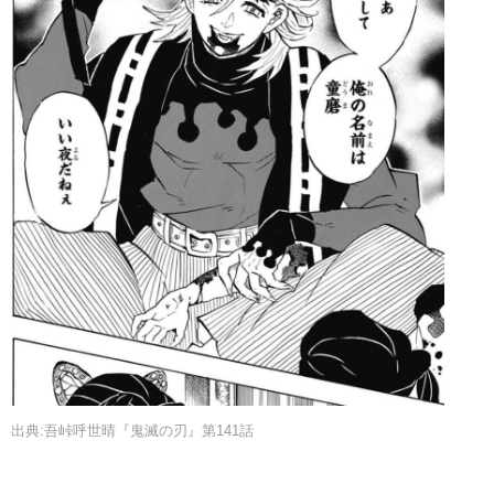
出典:吾峠呼世晴『鬼滅の刃』第141話