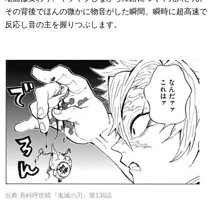
その背後でほんの微かに物音がした瞬間、瞬時に超高速で
反応し音の主を握りつぶします。
出典:吾峠呼世晴『鬼滅の刃』第136話