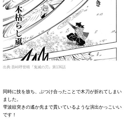
出典:吾峠呼世晴『鬼滅の刃』第136話
同時に技を放ち、ぶつけ合ったことで木刀が折れてしまい
ました。
雫波紋突きの遙か先まで貫いているような演出かっこいい
です！