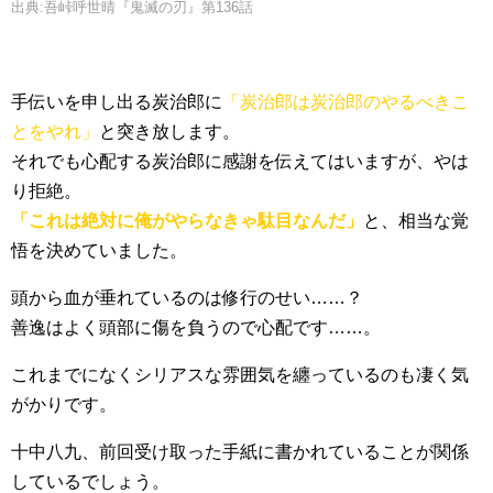
出典:吾峠呼世晴『鬼滅の刃』第136話
手伝いを申し出る炭治郎に
「炭治郎は炭治郎のやるべきこ
とをやれ」
と突き放します。
それでも心配する炭治郎に感謝を伝えてはいますが、やは
り拒絶。
「これは絶対に俺がやらなきゃ駄目なんだ」
と、相当な覚
悟を決めていました。
頭から血が垂れているのは修行のせい……？
善逸はよく頭部に傷を負うので心配です……。
これまでになくシリアスな雰囲気を纏っているのも凄く気
がかりです。
十中八九、前回受け取った手紙に書かれていることが関係
しているでしょう。