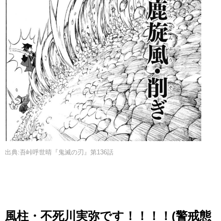
出典:吾峠呼世晴『鬼滅の刃』第136話
風柱・不死川実弥です！！！！(警戒態