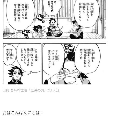
出典:吾峠呼世晴『鬼滅の刃』第136話
おはこんばんにちは！