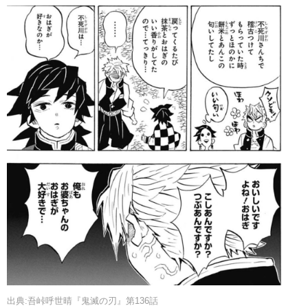
出典:吾峠呼世晴『鬼滅の刃』第136話