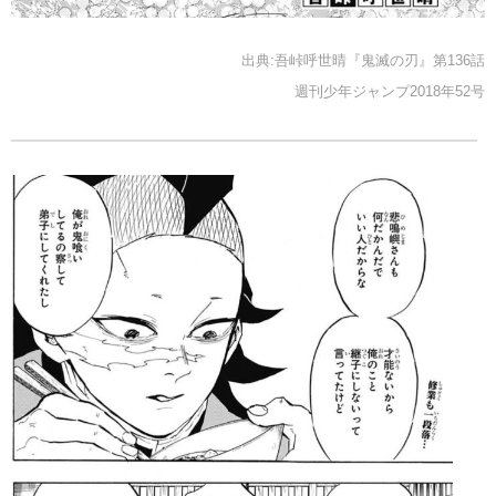
出典:吾峠呼世晴『鬼滅の刃』第136話
週刊少年ジャンプ2018年52号