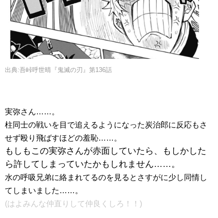
出典:吾峠呼世晴『鬼滅の刃』第136話
実弥さん……。
柱同士の戦いを目で追えるようになった炭治郎に反応もさ
せず殴り飛ばすほどの羞恥……。
もしもこの実弥さんが赤面していたら、もしかした
ら許してしまっていたかもしれません……。
水の呼吸兄弟に絡まれてるのを見るとさすがに少し同情し
てしまいました……。
(はよみんな仲直りして仲良くしろ！！)