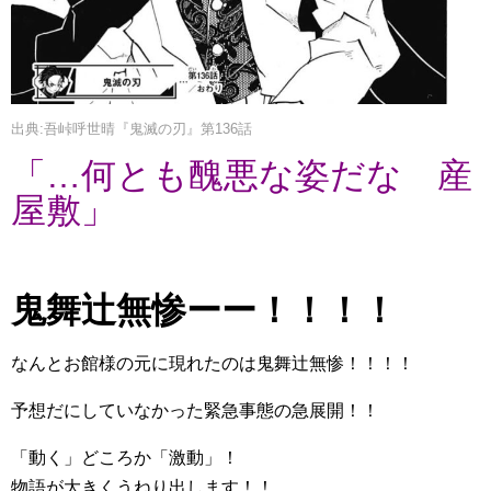
出典:吾峠呼世晴『鬼滅の刃』第136話
「…何とも醜悪な姿だな 産
屋敷」
鬼舞辻無惨ーー！！！！
なんとお館様の元に現れたのは鬼舞辻無惨！！！！
予想だにしていなかった緊急事態の急展開！！
「動く」どころか「激動」！
物語が大きくうねり出します！！