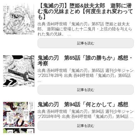
【鬼滅の刃】堕姫&妓夫太郎 遊郭に潜
む鬼の兄妹まとめ【何度生まれ変わって
も】
出典:吾峠呼世晴『鬼滅の刃』第87話 堕姫と妓夫太
郎。 遊郭編に登場した十二鬼月・上弦の陸を与えら
れた鬼の兄妹。 ...
記事を読む
鬼滅の刃 第65話「誰の勝ちか」感想・
考察
出典:吾峠呼世晴『鬼滅の刃』第65話 週刊少年ジャン
プ2017年28号 出典:吾峠呼世晴『鬼滅の刃』第65話
...
記事を読む
鬼滅の刃 第94話「何とかして」感想
出典:吾峠呼世晴『鬼滅の刃』第94話 週刊少年ジャン
プ2018年8号 出典:吾峠呼世晴『鬼滅の刃』第94話 ...
記事を読む