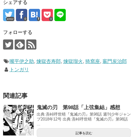
シェアする
error
0
0
フォローする
嘴平伊之助
,
煉獄杏寿郎
,
煉獄瑠火
,
猗窩座
,
竈門炭治郎
トンガリ
関連記事
鬼滅の刃 第98話「上弦集結」感想
出典:吾峠呼世晴『鬼滅の刃』第98話 週刊少年ジャン
プ2018年12号 出典:吾峠呼世晴『鬼滅の刃』第98話
...
記事を読む