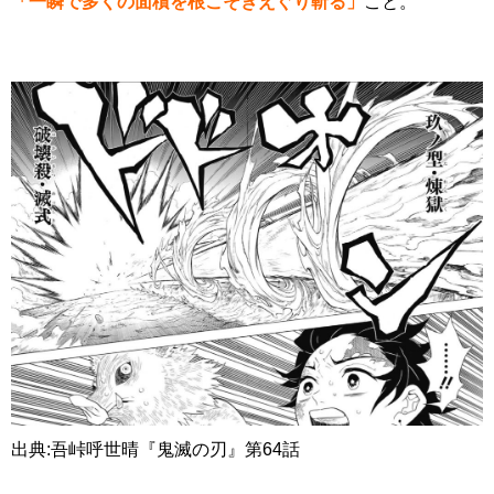
「一瞬で多くの面積を根こそぎえぐり斬る」
こと。
出典:吾峠呼世晴『鬼滅の刃』第64話