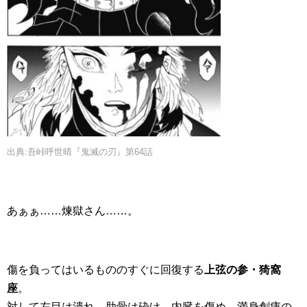
出典:吾峠呼世晴『鬼滅の刃』第64話
あぁぁ……煉獄さん……。
傷を負ってはいるもののすぐに回復する
上弦の参・猗窩
座
。
対して左目は潰れ、肋骨は砕け、内臓を傷め、満身創痍の