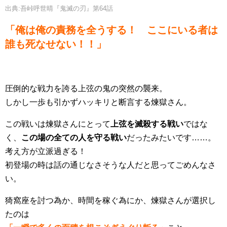
出典:吾峠呼世晴『鬼滅の刃』第64話
「俺は俺の責務を全うする！ ここにいる者は
誰も死なせない！！」
圧倒的な戦力を誇る上弦の鬼の突然の襲来。
しかし一歩も引かずハッキリと断言する煉獄さん。
この戦いは煉獄さんにとって
上弦を滅殺する戦い
ではな
く、
この場の全ての人を守る戦い
だったみたいです……。
考え方が立派過ぎる！
初登場の時は話の通じなさそうな人だと思ってごめんなさ
い。
猗窩座を討つ為か、時間を稼ぐ為にか、煉獄さんが選択し
たのは