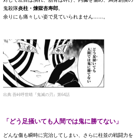
鬼殺隊
炎柱・煉獄杏寿郎
。
余りにも痛々しい姿で見ていられません……。
出典:吾峠呼世晴『鬼滅の刃』第64話
「どう足掻いても人間では鬼に勝てない」
どんな傷も瞬時に完治してしまい、さらに柱並の戦闘力を