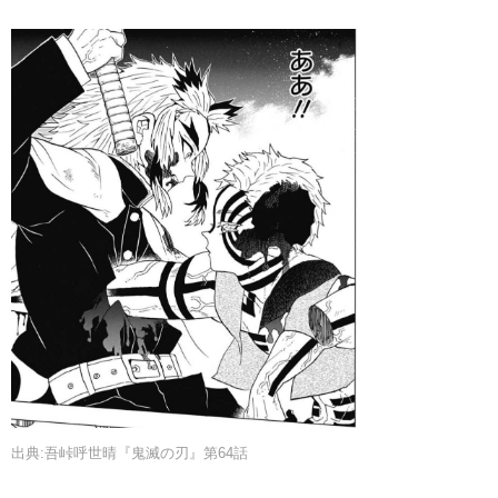
出典:吾峠呼世晴『鬼滅の刃』第64話