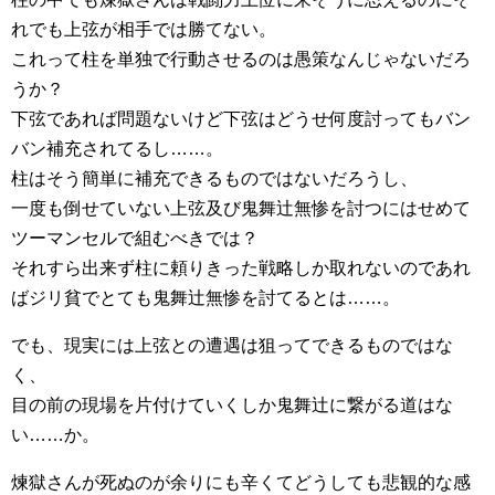
れでも上弦が相手では勝てない。
これって柱を単独で行動させるのは愚策なんじゃないだろ
うか？
下弦であれば問題ないけど下弦はどうせ何度討ってもバン
バン補充されてるし……。
柱はそう簡単に補充できるものではないだろうし、
一度も倒せていない上弦及び鬼舞辻無惨を討つにはせめて
ツーマンセルで組むべきでは？
それすら出来ず柱に頼りきった戦略しか取れないのであれ
ばジリ貧でとても鬼舞辻無惨を討てるとは……。
でも、現実には上弦との遭遇は狙ってできるものではな
く、
目の前の現場を片付けていくしか鬼舞辻に繋がる道はな
い……か。
煉獄さんが死ぬのが余りにも辛くてどうしても悲観的な感