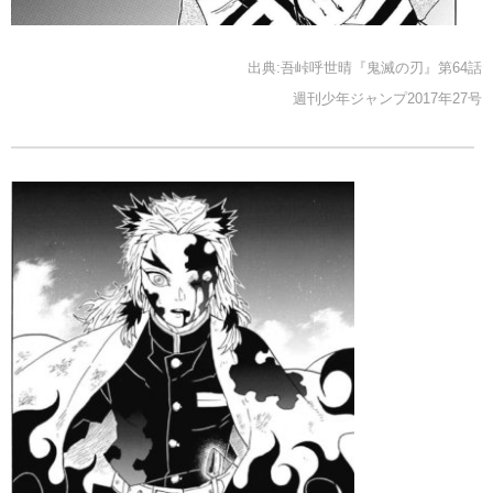
出典:吾峠呼世晴『鬼滅の刃』第64話
週刊少年ジャンプ2017年27号