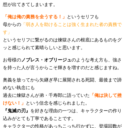
想が出てきてしまいます。
「俺は俺の責務を全うする！」
というセリフも
母からの
「弱き人を助けることは強く生まれた者の責務で
す」
というセリフに繋がるのは煉獄さんの根底にあるものをグ
ッと感じられて素晴らしいと思います。
お母様の
ノブレス・オブリージュ
のような考え方も、強さ
を持った人が言うからこそ輝きを増すのだと感じますね。
奥義を放ってから矢継ぎ早に展開される死闘、最後まで諦
めない執念にも
過去に煉獄さんが弟・千寿郎に語っていた
「俺は決して挫
けない！」
という信念を感じられました。
『鬼滅の刃』
を好きな理由の一つは、キャラクターの作り
込みがとても丁寧であることです。
キャラクターの性格があっちこっち行かずに、登場回数が