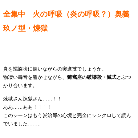
全集中 火の呼吸（炎の呼吸？）奥義
玖ノ型・煉獄
炎を螺旋状に纏いながらの突進技でしょうか。
物凄い轟音を響かせながら、
猗窩座
の
破壊殺・滅式
とぶつ
かり合います。
煉獄さん煉獄さん……！！
ああ……ああ！！！！
このシーンはもう炭治郎の心境と完全にシンクロして読ん
でいました……。