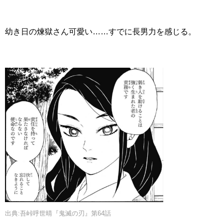
幼き日の煉獄さん可愛い……すでに長男力を感じる。
出典:吾峠呼世晴『鬼滅の刃』第64話