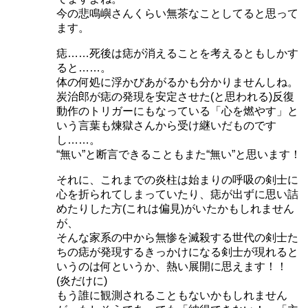
今の悲鳴嶼さんくらい無茶なことしてると思って
ます。
痣……死後は痣が消えることを考えるともしかす
ると……。
体の何処に浮かびあがるかも分かりませんしね。
炭治郎が痣の発現を安定させた(と思われる)反復
動作のトリガーにもなっている「心を燃やす」と
いう言葉も煉獄さんから受け継いだものです
し……。
“無い”と断言できることもまた“無い”と思います！
それに、これまでの炎柱は始まりの呼吸の剣士に
心を折られてしまっていたり、痣が出ずに思い詰
めたりした方(これは偏見)がいたかもしれません
が、
そんな家系の中から無惨を滅殺する世代の剣士た
ちの痣が発現するきっかけになる剣士が現れると
いうのは何というか、熱い展開に思えます！！
(炎だけに)
もう誰に観測されることもないかもしれません