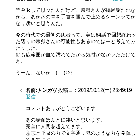
読み返して思ッたんだけど、煉獄さんが鳩尾穿たれな
がら、あかざの拳を手首を掴んで止めるシーンッてか
なり凄いと思うんだ。
今の時代での最初の痣者って、実は64話で回想終わッ
た辺りの煉獄さんの可能性もあるのではーと考えてみ
たりした。
顔も広範囲が血で汚れてたから気付かなかッただけで
さ。
うーん、ないか！( ‘-‘ )ｽﾝｯ
名前:
トンガリ
投稿日：2019/10/12(土) 23:49:19
返信
コメントありがとうございます！
あの場面ほんとに凄いと思います。
完全に人間を超えてます。
意志と呼吸の力で文字通り鬼のような力を発揮し
てますよね。