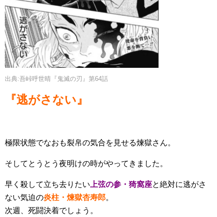
出典:吾峠呼世晴『鬼滅の刃』第64話
『逃がさない』
極限状態でなおも裂帛の気合を見せる煉獄さん。
そしてとうとう夜明けの時がやってきました。
早く殺して立ち去りたい
上弦の参・猗窩座
と絶対に逃がさ
ない気迫の
炎柱・煉獄杏寿郎
。
次週、死闘決着でしょう。