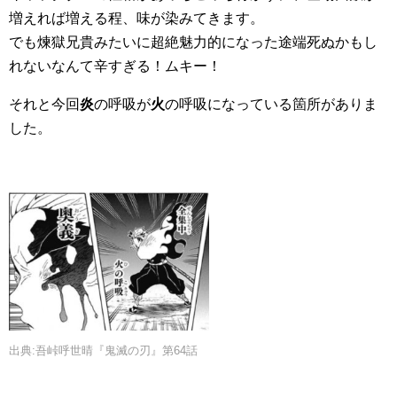
増えれば増える程、味が染みてきます。
でも煉獄兄貴みたいに超絶魅力的になった途端死ぬかもし
れないなんて辛すぎる！ムキー！
それと今回
炎
の呼吸が
火
の呼吸になっている箇所がありま
した。
出典:吾峠呼世晴『鬼滅の刃』第64話