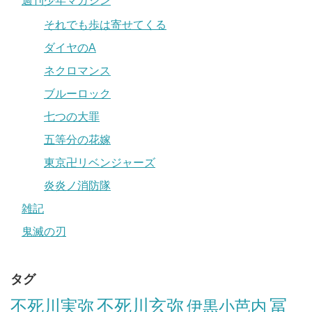
週刊少年マガジン
それでも歩は寄せてくる
ダイヤのA
ネクロマンス
ブルーロック
七つの大罪
五等分の花嫁
東京卍リベンジャーズ
炎炎ノ消防隊
雑記
鬼滅の刃
タグ
冨
不死川実弥
不死川玄弥
伊黒小芭内