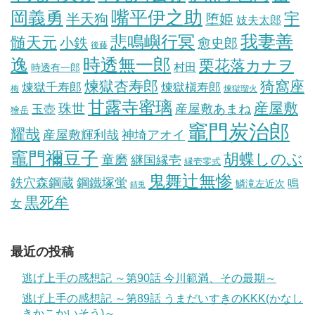
岡義勇
嘴平伊之助
宇
半天狗
堕姫
妓夫太郎
我妻善
悲鳴嶼行冥
髄天元
小鉄
愈史郎
後藤
逸
時透無一郎
栗花落カナヲ
村田
時透有一郎
煉獄杏寿郎
猗窩座
煉獄槇寿郎
煉獄千寿郎
梅
煉獄瑠火
甘露寺蜜璃
産屋敷
珠世
玉壺
産屋敷あまね
獪岳
竈門炭治郎
耀哉
産屋敷輝利哉
神埼アオイ
竈門禰豆子
胡蝶しのぶ
童磨
継国縁壱
縁壱零式
鬼舞辻無惨
鋼鐵塚蛍
鉄穴森鋼蔵
鳴
鱗滝左近次
錆兎
黒死牟
女
最近の投稿
逃げ上手の感想記 ～第90話 今川範満、その最期～
逃げ上手の感想記 ～第89話 うまだいすきのKKK(かなし
きかこかいそう)～