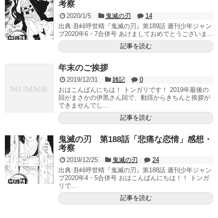
考察
2020/1/5
鬼滅の刃
14
出典:吾峠呼世晴『鬼滅の刃』第189話 週刊少年ジャン
プ2020年6・7合併号 あけましておめでとうございま...
記事を読む
年末のご挨拶
2019/12/31
雑記
0
おはこんばんにちは！ トンガリです！ 2019年最後の
回がまさかの伊黒さん回で、動揺からきちんと挨拶が
できませんでし...
記事を読む
鬼滅の刃 第188話「悲痛な恋情」感想・
考察
2019/12/25
鬼滅の刃
24
出典:吾峠呼世晴『鬼滅の刃』第188話 週刊少年ジャン
プ2020年4・5合併号 おはこんばんにちは！！ トンガ
リで...
記事を読む