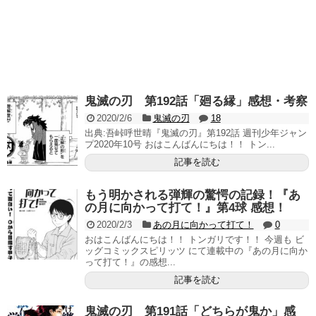
鬼滅の刃 第192話「廻る縁」感想・考察
2020/2/6
鬼滅の刃
18
出典:吾峠呼世晴『鬼滅の刃』第192話 週刊少年ジャン
プ2020年10号 おはこんばんにちは！！ トン...
記事を読む
もう明かされる弾輝の驚愕の記録！『あ
の月に向かって打て！』第4球 感想！
2020/2/3
あの月に向かって打て！
0
おはこんばんにちは！！ トンガリです！！ 今週も ビ
ッグコミックスピリッツ にて連載中の『あの月に向か
って打て！』の感想...
記事を読む
鬼滅の刃 第191話「どちらが鬼か」感