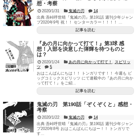
想・考察
2020/1/31
鬼滅の刃
14
出典:吾峠呼世晴『鬼滅の刃』第191話 週刊少年ジャン
プ2020年9号 祝！！ センターカラー！！！！ ...
記事を読む
『あの月に向かって打て！』第3球 感
想！入部を決意した弾輝を待つものと
は？
2020/1/24
あの月に向かって打て！
,
スピリッ
ツ
5
おはこんばんにちは！！ トンガリです！！ 今週も ビ
ッグコミックスピリッツ にて連載中の『あの月に向か
って打て！』をご紹...
記事を読む
鬼滅の刃 第190話「ぞくぞくと」感想・
考察
2020/1/22
鬼滅の刃
14
出典:吾峠呼世晴『鬼滅の刃』第190話 週刊少年ジャン
プ2020年8号 おはこんばんにちはー！！ トンガリで
す...