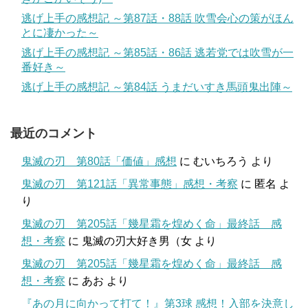
逃げ上手の感想記 ～第87話・88話 吹雪会心の策がほん
とに凄かった～
逃げ上手の感想記 ～第85話・86話 逃若党では吹雪が一
番好き～
逃げ上手の感想記 ～第84話 うまだいすき馬頭鬼出陣～
最近のコメント
鬼滅の刃 第80話「価値」感想
に
むいちろう
より
鬼滅の刃 第121話「異常事態」感想・考察
に
匿名
よ
り
鬼滅の刃 第205話「幾星霜を煌めく命」最終話 感
想・考察
に
鬼滅の刃大好き男（女
より
鬼滅の刃 第205話「幾星霜を煌めく命」最終話 感
想・考察
に
あお
より
『あの月に向かって打て！』第3球 感想！入部を決意し