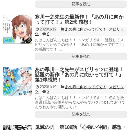
記事を読む
寒川一之先生の最新作！『あの月に向か
って打て！』第2球 感想！
2020/1/19
あの月に向かって打て！
,
スピリッ
ツ
0
おはこんばんにちは！！ トンガリです！ 連続してス
ピリッツからこの作品！ 『あの月に向かって打て！』
の感想です！ ...
記事を読む
あの寒川一之先生がスピリッツに登場！
話題の新作『あの月に向かって打て！』
第1球感想！
2020/1/19
あの月に向かって打て！
,
スピリッ
ツ
2
おはこんばんにちは！！ トンガリです！！ 色んな漫
画週刊誌が合併号やらなんやらでバタバタしておりて
んやわんやに混乱してい...
記事を読む
鬼滅の刃 第189話「心強い仲間」感想・