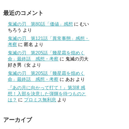
最近のコメント
鬼滅の刃 第80話「価値」感想
に
むい
ちろう
より
鬼滅の刃 第121話「異常事態」感想・
考察
に
匿名
より
鬼滅の刃 第205話「幾星霜を煌めく
命」最終話 感想・考察
に
鬼滅の刃大
好き男（女
より
鬼滅の刃 第205話「幾星霜を煌めく
命」最終話 感想・考察
に
あお
より
『あの月に向かって打て！』第3球 感
想！入部を決意した弾輝を待つものと
は？
に
プロミス無利息
より
アーカイブ