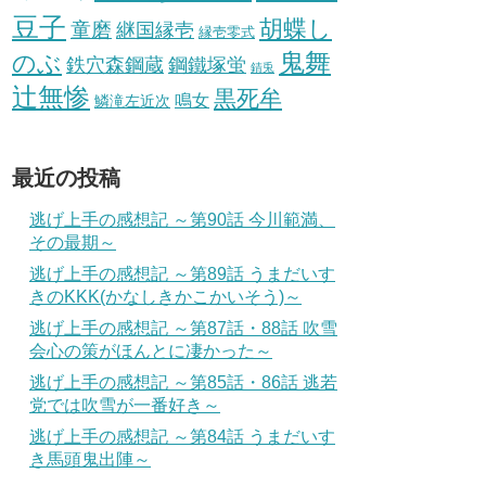
豆子
胡蝶し
童磨
継国縁壱
縁壱零式
鬼舞
のぶ
鋼鐵塚蛍
鉄穴森鋼蔵
錆兎
辻無惨
黒死牟
鳴女
鱗滝左近次
最近の投稿
逃げ上手の感想記 ～第90話 今川範満、
その最期～
逃げ上手の感想記 ～第89話 うまだいす
きのKKK(かなしきかこかいそう)～
逃げ上手の感想記 ～第87話・88話 吹雪
会心の策がほんとに凄かった～
逃げ上手の感想記 ～第85話・86話 逃若
党では吹雪が一番好き～
逃げ上手の感想記 ～第84話 うまだいす
き馬頭鬼出陣～