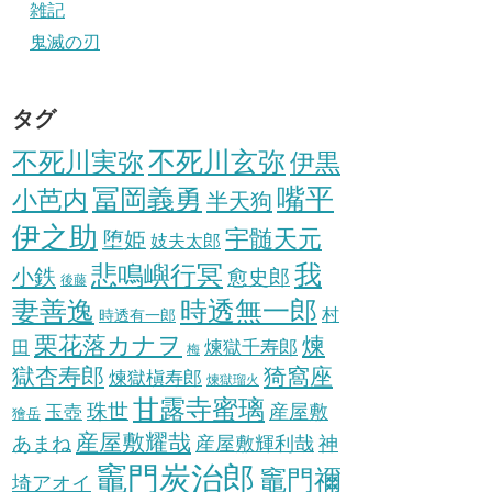
雑記
鬼滅の刃
タグ
不死川実弥
不死川玄弥
伊黒
冨岡義勇
嘴平
小芭内
半天狗
伊之助
宇髄天元
堕姫
妓夫太郎
我
悲鳴嶼行冥
小鉄
愈史郎
後藤
妻善逸
時透無一郎
村
時透有一郎
栗花落カナヲ
煉
煉獄千寿郎
田
梅
獄杏寿郎
猗窩座
煉獄槇寿郎
煉獄瑠火
甘露寺蜜璃
珠世
玉壺
産屋敷
獪岳
産屋敷耀哉
産屋敷輝利哉
あまね
神
竈門炭治郎
竈門禰
埼アオイ