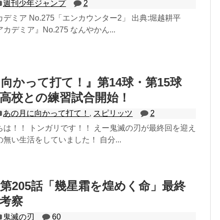
週刊少年ジャンプ
2
デミア No.275「エンカウンター2」 出典:堀越耕平
デミア』No.275 なんやかん...
向かって打て！』第14球・第15球
高校との練習試合開始！
あの月に向かって打て！
,
スピリッツ
2
ちは！！ トンガリです！！ えー鬼滅の刃が最終回を迎え
無い生活をしていました！ 自分...
第205話「幾星霜を煌めく命」最終
考察
鬼滅の刃
60