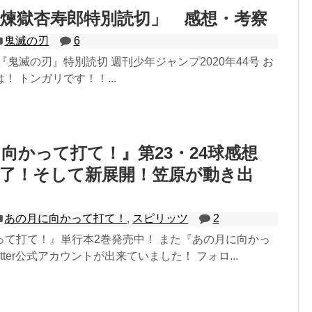
煉獄杏寿郎特別読切」 感想・考察
鬼滅の刃
6
『鬼滅の刃』特別読切 週刊少年ジャンプ2020年44号 お
！ トンガリです！！...
向かって打て！』第23・24球感想
終了！そして新展開！笠原が動き出
あの月に向かって打て！
,
スピリッツ
2
って打て！』単行本2巻発売中！ また『あの月に向かっ
tter公式アカウントが出来ていました！ フォロ...