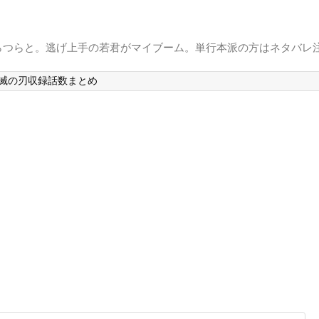
らつらと。逃げ上手の若君がマイブーム。単行本派の方はネタバレ
滅の刃収録話数まとめ