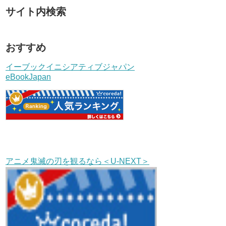
サイト内検索
おすすめ
イーブックイニシアティブジャパン
eBookJapan
アニメ鬼滅の刃を観るなら＜U-NEXT＞