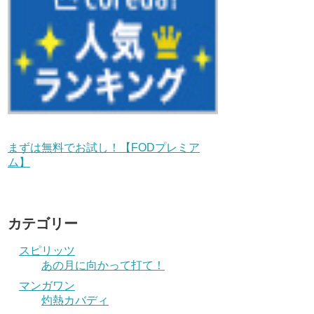
まずは無料でお試し！【FODプレミア
ム】
カテゴリー
スピリッツ
あの月に向かって打て！
マンガワン
灼熱カバディ