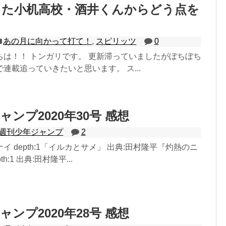
きた小机高校・酒井くんからどう点を
あの月に向かって打て！
,
スピリッツ
0
ちは！！ トンガリです。 更新滞っていましたがぼちぼち
連載追っていきたいと思います。 ス...
ンプ2020年30号 感想
週刊少年ジャンプ
2
イ depth:1「イルカとサメ」 出典:田村隆平『灼熱のニ
h:1 出典:田村隆平...
ンプ2020年28号 感想