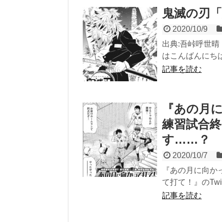
鬼滅の刃「
2020/10/9
出典:吾峠呼世晴
はこんばんにちは
記事を読む
『あの月に
練習試合
す……？
2020/10/7
『あの月に向か
て打て！』のTwi
記事を読む