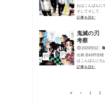
おはこんばんに
そしてそして、 『
記事を読む
鬼滅の刃 
考察
2020/5/12
出典:吾峠呼世晴『
はこんばんにちは
記事を読む
1
2