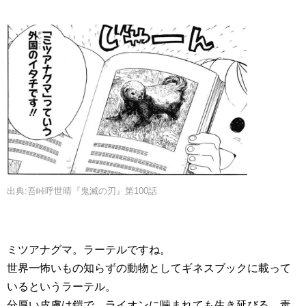
出典:吾峠呼世晴『鬼滅の刃』第100話
ミツアナグマ。ラーテルですね。
世界一怖いもの知らずの動物としてギネスブックに載って
いるというラーテル。
分厚い皮膚は鎧で、ライオンに噛まれても生き延びる、毒