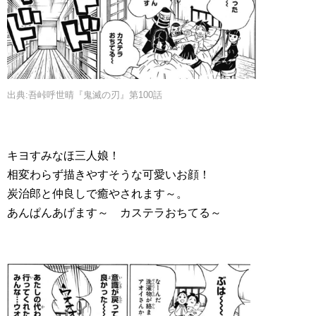
出典:吾峠呼世晴『鬼滅の刃』第100話
キヨすみなほ三人娘！
相変わらず描きやすそうな可愛いお顔！
炭治郎と仲良しで癒やされます～。
あんぱんあげます～ カステラおちてる～