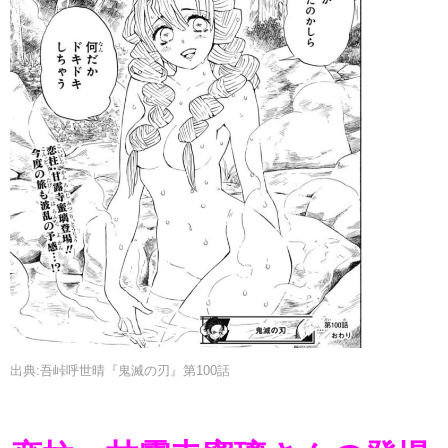
出典:吾峠呼世晴『鬼滅の刃』第100話