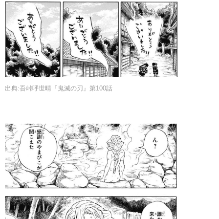
出典:吾峠呼世晴『鬼滅の刃』第100話