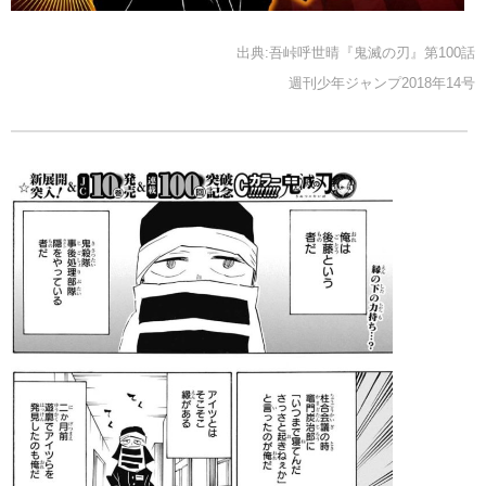
出典:吾峠呼世晴『鬼滅の刃』第100話
週刊少年ジャンプ2018年14号