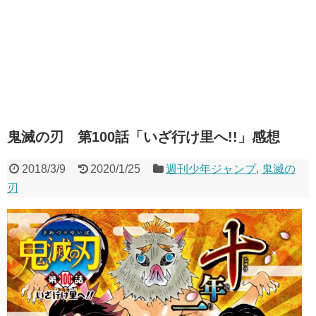
鬼滅の刃 第100話「いざ行け里へ!!」感想
2018/3/9
2020/1/25
週刊少年ジャンプ
,
鬼滅の
刃