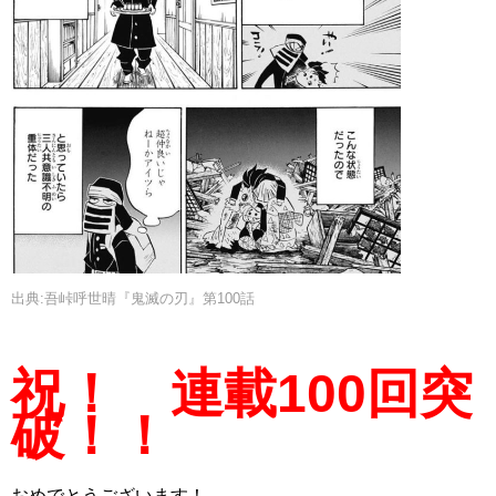
出典:吾峠呼世晴『鬼滅の刃』第100話
祝！ 連載100回突
破！！
おめでとうございます！