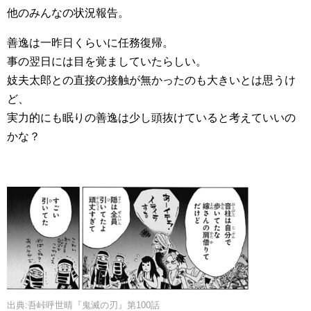
他のみんなの状況報告。
善逸は一昨日くらいに任務復帰。
事の翌日には目を覚ましていたらしい。
妓夫太郎との直接の接触が無かったのも大きいとは思うけ
ど、
実力的にも眠りの善逸は少し頭抜けていると考えていいの
かな？
出典:吾峠呼世晴『鬼滅の刃』第100話