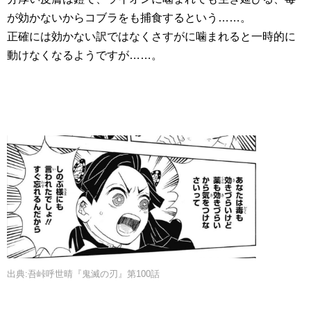
が効かないからコブラをも捕食するという……。
正確には効かない訳ではなくさすがに噛まれると一時的に
動けなくなるようですが……。
出典:吾峠呼世晴『鬼滅の刃』第100話