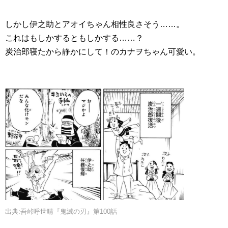
しかし伊之助とアオイちゃん相性良さそう……。
これはもしかするともしかする……？
炭治郎寝たから静かにして！のカナヲちゃん可愛い。
出典:吾峠呼世晴『鬼滅の刃』第100話