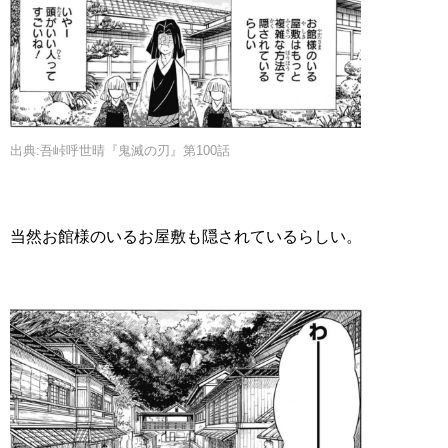
出典:吾峠呼世晴『鬼滅の刃』第100話
当然お館様のいるお屋敷も隠されているらしい。