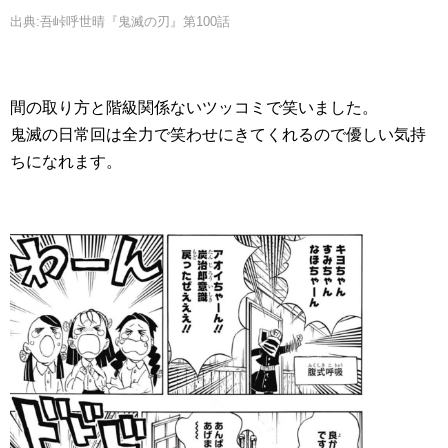
出典:吾峠呼世晴『鬼滅の刃』第100話
間の取り方と階級関係ないツッコミで笑いました。
鬼滅の日常回は全力で笑わせにきてくれるので優しい気持
ちになれます。