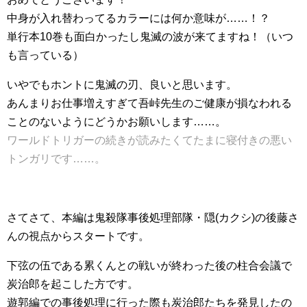
中身が入れ替わってるカラーには何か意味が……！？
単行本10巻も面白かったし鬼滅の波が来てますね！（いつ
も言っている）
いやでもホントに鬼滅の刃、良いと思います。
あんまりお仕事増えすぎて吾峠先生のご健康が損なわれる
ことのないようにどうかお願いします……。
ワールドトリガーの続きが読みたくてたまに寝付きの悪い
トンガリです……。
さてさて、本編は鬼殺隊事後処理部隊・隠(カクシ)の後藤さ
んの視点からスタートです。
下弦の伍である累くんとの戦いが終わった後の柱合会議で
炭治郎を起こした方です。
遊郭編での事後処理に行った際も炭治郎たちを発見したの