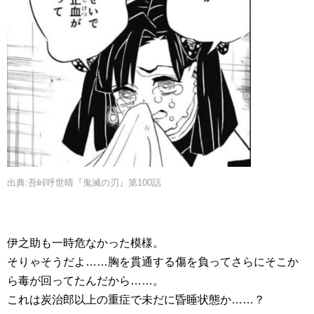
出典:吾峠呼世晴『鬼滅の刃』第100話
伊之助も一時危なかった模様。
そりゃそうだよ……胸を貫通する傷を負ってさらにそこか
ら毒が回ってたんだから……。
これは炭治郎以上の重症で未だに昏睡状態か……？