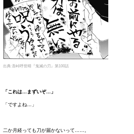
出典:吾峠呼世晴『鬼滅の刃』第100話
「これは…まずいぞ…」
「ですよね…」
二か月経っても刀が届かないって……。