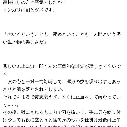
霞柱推しの方々平気でしたか？
トンガリは割とダメです。
「老いるということも、死ぬということも、人間という儚
い生き物の美しさだ」
悲しい以上に無一郎くんの圧倒的な才覚が凄すぎて辛いで
す。
上弦の壱と一対一で対峙して、渾身の技を繰り出すもあっ
さりと腕を落とされてしまい、
それでもまるで闘志衰えず、すぐに止血をして向かってい
く……。
その後、磔にされるも自力で刀を抜いて、手に刀を縛り付
け少しでも役に立とうと捨て身の戦いを仕掛け最後は上半