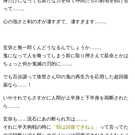
身だけになっても新たな力を得て仲間たちの窮地を助ける
って……。
心の強さと剣の才が凄すぎて、凄すぎます……。
玄弥と無一郎くんどうなるんでしょうか……。
鬼になって人を喰ってしまう前に取り押さえて延命とかは
ちょっと何か鬼滅の刃的に……。
でも百歩譲って珠世さん印の鬼の再生力を応用した超回復
薬なら……！
いやそれでもさすがに人間が上半身と下半身を両断された
ら……。
玄弥も……流石にあの斬られ方は……。
それに半天狗戦の時に
「頚は回復できねぇ」
って言ってた