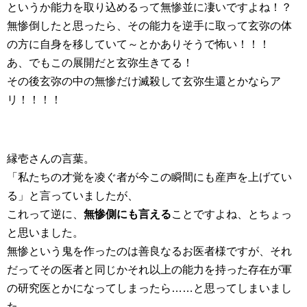
というか能力を取り込めるって無惨並に凄いですよね！？
無惨倒したと思ったら、その能力を逆手に取って玄弥の体
の方に自身を移していて～とかありそうで怖い！！！
あ、でもこの展開だと玄弥生きてる！
その後玄弥の中の無惨だけ滅殺して玄弥生還とかならア
リ！！！！
縁壱さんの言葉。
「私たちの才覚を凌ぐ者が今この瞬間にも産声を上げてい
る」と言っていましたが、
これって逆に、
無惨側にも言える
ことですよね、とちょっ
と思いました。
無惨という鬼を作ったのは善良なるお医者様ですが、それ
だってその医者と同じかそれ以上の能力を持った存在が軍
の研究医とかになってしまったら……と思ってしまいまし
た。