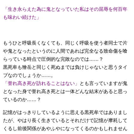
「生き永らえた為に鬼となっていた私はその屈辱を何百年
も味わい続けた」
もうひと呼吸長くなくても、同じく呼吸を使う者同士で片
や鬼となったというのに人間であれば完全なる致命傷を喰
らっている時点で圧倒的な完敗なのでは……？
黒死牟も獪岳と同じく死ぬまでは負けじゃないと思うタイ
プなのでしょうか……。
「誉れ高き死が訪れることはない」
とも言っていますが鬼
となった身で誉れ高き死とは一体どんな結末があると思っ
ているのか……？
記憶がはっきりしているように思える黒死牟ではありまし
たが、やはり長く生きているとそれだけで記憶が摩耗して
くるし前後関係があやふやになってくるのかもしれません