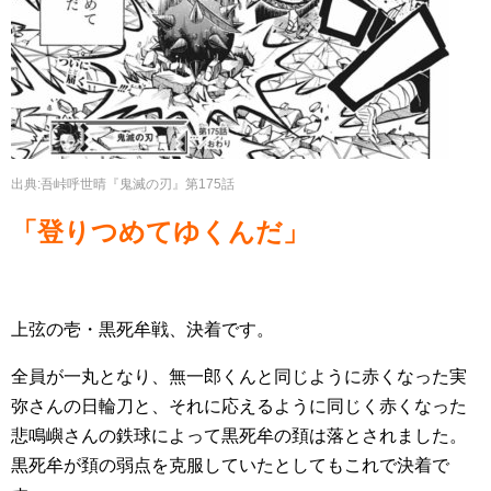
出典:吾峠呼世晴『鬼滅の刃』第175話
「登りつめてゆくんだ」
上弦の壱・黒死牟戦、決着です。
全員が一丸となり、無一郎くんと同じように赤くなった実
弥さんの日輪刀と、それに応えるように同じく赤くなった
悲鳴嶼さんの鉄球によって黒死牟の頚は落とされました。
黒死牟が頚の弱点を克服していたとしてもこれで決着で