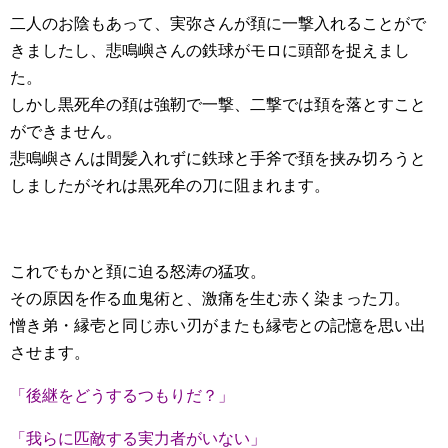
二人のお陰もあって、実弥さんが頚に一撃入れることがで
きましたし、悲鳴嶼さんの鉄球がモロに頭部を捉えまし
た。
しかし黒死牟の頚は強靭で一撃、二撃では頚を落とすこと
ができません。
悲鳴嶼さんは間髪入れずに鉄球と手斧で頚を挟み切ろうと
しましたがそれは黒死牟の刀に阻まれます。
これでもかと頚に迫る怒涛の猛攻。
その原因を作る血鬼術と、激痛を生む赤く染まった刀。
憎き弟・縁壱と同じ赤い刃がまたも縁壱との記憶を思い出
させます。
「後継をどうするつもりだ？」
「我らに匹敵する実力者がいない」