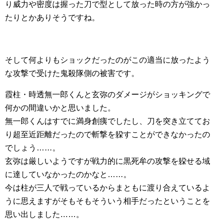
り威力や密度は握った刀で型として放った時の方が強かっ
たりとかありそうですね。
そして何よりもショックだったのがこの適当に放ったよう
な攻撃で受けた鬼殺隊側の被害です。
霞柱・時透無一郎くんと玄弥のダメージがショッキングで
何かの間違いかと思いました。
無一郎くんはすでに満身創痍でしたし、刀を突き立ててお
り超至近距離だったので斬撃を躱すことができなかったの
でしょう……。
玄弥は厳しいようですが戦力的に黒死牟の攻撃を躱せる域
に達していなかったのかなと……。
今は柱が三人で戦っているからまともに渡り合えているよ
うに思えますがそもそもそういう相手だったということを
思い出しました……。