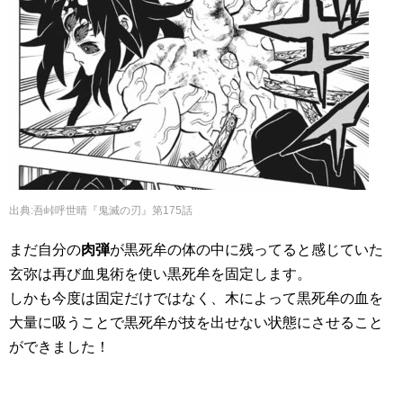
出典:吾峠呼世晴『鬼滅の刃』第175話
まだ自分の
肉弾
が黒死牟の体の中に残ってると感じていた
玄弥は再び血鬼術を使い黒死牟を固定します。
しかも今度は固定だけではなく、木によって黒死牟の血を
大量に吸うことで黒死牟が技を出せない状態にさせること
ができました！