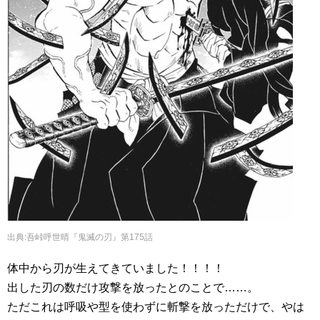
出典:吾峠呼世晴『鬼滅の刃』第175話
体中から刃が生えてきていました！！！！
出した刃の数だけ攻撃を放ったとのことで……。
ただこれは呼吸や型を使わずに斬撃を放っただけで、やは