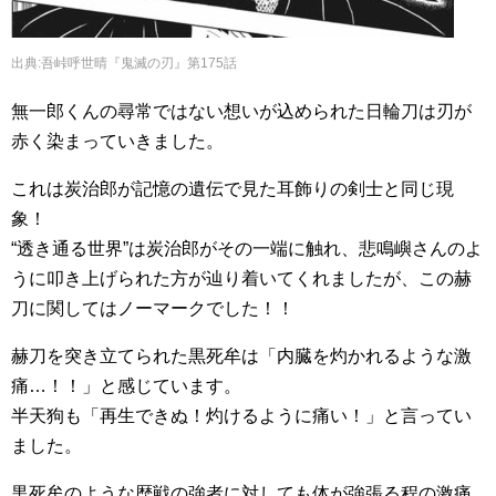
出典:吾峠呼世晴『鬼滅の刃』第175話
無一郎くんの尋常ではない想いが込められた日輪刀は刃が
赤く染まっていきました。
これは炭治郎が記憶の遺伝で見た耳飾りの剣士と同じ現
象！
“透き通る世界”は炭治郎がその一端に触れ、悲鳴嶼さんのよ
うに叩き上げられた方が辿り着いてくれましたが、この赫
刀に関してはノーマークでした！！
赫刀を突き立てられた黒死牟は「内臓を灼かれるような激
痛…！！」と感じています。
半天狗も「再生できぬ！灼けるように痛い！」と言ってい
ました。
黒死牟のような歴戦の強者に対しても体が強張る程の激痛