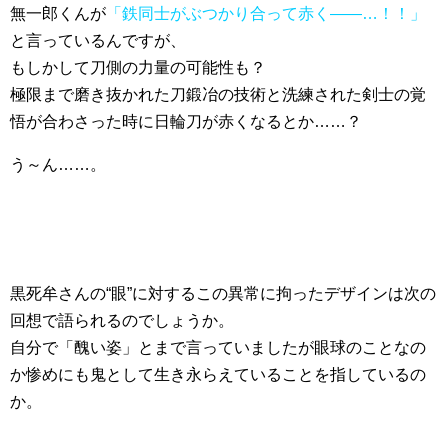
無一郎くんが
「鉄同士がぶつかり合って赤く――…！！」
と言っているんですが、
もしかして刀側の力量の可能性も？
極限まで磨き抜かれた刀鍛冶の技術と洗練された剣士の覚
悟が合わさった時に日輪刀が赤くなるとか……？
う～ん……。
黒死牟さんの“眼”に対するこの異常に拘ったデザインは次の
回想で語られるのでしょうか。
自分で「醜い姿」とまで言っていましたが眼球のことなの
か惨めにも鬼として生き永らえていることを指しているの
か。