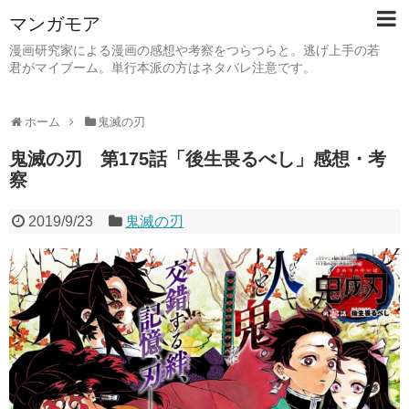
マンガモア
漫画研究家による漫画の感想や考察をつらつらと。逃げ上手の若
君がマイブーム。単行本派の方はネタバレ注意です。
ホーム
鬼滅の刃
鬼滅の刃 第175話「後生畏るべし」感想・考
察
2019/9/23
鬼滅の刃