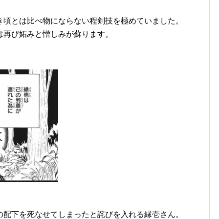
き頃とは比べ物にならない程剣技を極めていました。
は再び妬みと憎しみが蘇ります。
の配下を死なせてしまったと詫びを入れる縁壱さん。