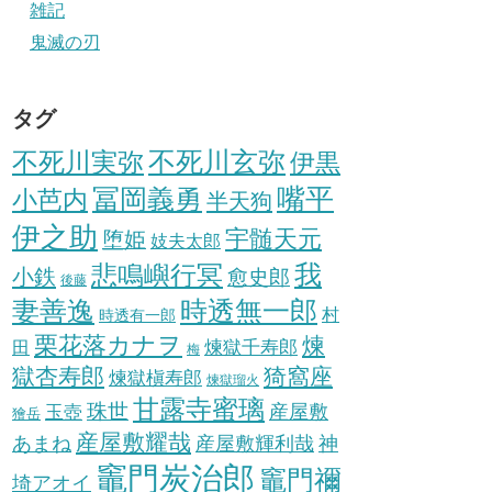
雑記
鬼滅の刃
タグ
不死川実弥
不死川玄弥
伊黒
冨岡義勇
嘴平
小芭内
半天狗
伊之助
宇髄天元
堕姫
妓夫太郎
我
悲鳴嶼行冥
小鉄
愈史郎
後藤
妻善逸
時透無一郎
村
時透有一郎
栗花落カナヲ
煉
煉獄千寿郎
田
梅
獄杏寿郎
猗窩座
煉獄槇寿郎
煉獄瑠火
甘露寺蜜璃
珠世
玉壺
産屋敷
獪岳
産屋敷耀哉
産屋敷輝利哉
あまね
神
竈門炭治郎
竈門禰
埼アオイ