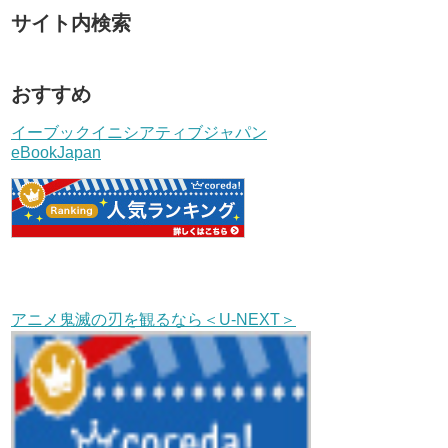
サイト内検索
おすすめ
イーブックイニシアティブジャパン
eBookJapan
アニメ鬼滅の刃を観るなら＜U-NEXT＞