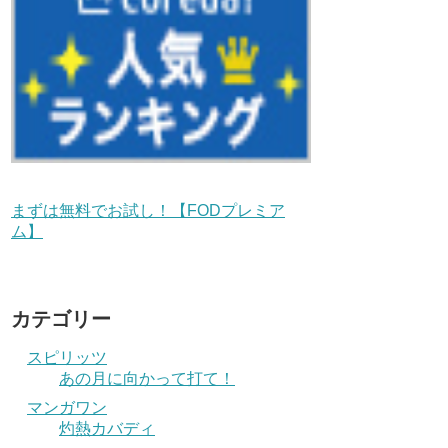
まずは無料でお試し！【FODプレミア
ム】
カテゴリー
スピリッツ
あの月に向かって打て！
マンガワン
灼熱カバディ