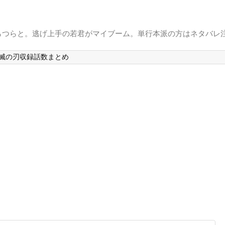
らつらと。逃げ上手の若君がマイブーム。単行本派の方はネタバレ
滅の刃収録話数まとめ