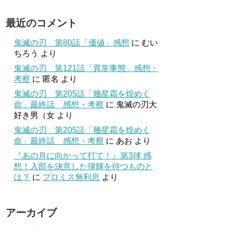
最近のコメント
鬼滅の刃 第80話「価値」感想
に
むい
ちろう
より
鬼滅の刃 第121話「異常事態」感想・
考察
に
匿名
より
鬼滅の刃 第205話「幾星霜を煌めく
命」最終話 感想・考察
に
鬼滅の刃大
好き男（女
より
鬼滅の刃 第205話「幾星霜を煌めく
命」最終話 感想・考察
に
あお
より
『あの月に向かって打て！』第3球 感
想！入部を決意した弾輝を待つものと
は？
に
プロミス無利息
より
アーカイブ