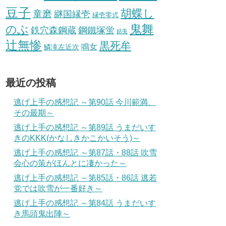
豆子
胡蝶し
童磨
継国縁壱
縁壱零式
鬼舞
のぶ
鋼鐵塚蛍
鉄穴森鋼蔵
錆兎
辻無惨
黒死牟
鳴女
鱗滝左近次
最近の投稿
逃げ上手の感想記 ～第90話 今川範満、
その最期～
逃げ上手の感想記 ～第89話 うまだいす
きのKKK(かなしきかこかいそう)～
逃げ上手の感想記 ～第87話・88話 吹雪
会心の策がほんとに凄かった～
逃げ上手の感想記 ～第85話・86話 逃若
党では吹雪が一番好き～
逃げ上手の感想記 ～第84話 うまだいす
き馬頭鬼出陣～