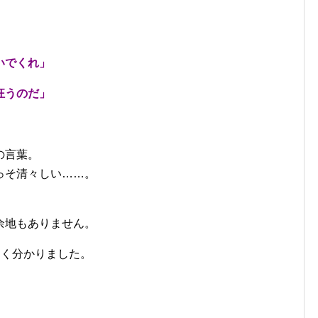
いでくれ」
狂うのだ」
の言葉。
っそ清々しい……。
余地もありません。
よく分かりました。