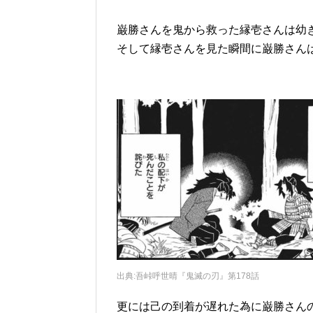
巌勝さんを鬼から救った縁壱さんは幼
そして縁壱さんを見た瞬間に巌勝さん
出典
:
吾峠呼世晴『鬼滅の刃』第
178
話
更には己の到着が遅れた為に巌勝さん