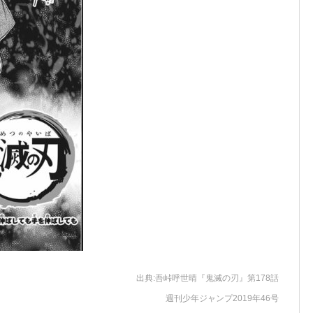
出典
:
吾峠呼世晴『鬼滅の刃』第
178
話
週刊少年ジャンプ
2019
年
46
号