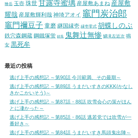
甘露寺蜜璃
産屋敷
珠世
玉壺
産屋敷あまね
獪岳
竈門炭治郎
耀哉
産屋敷輝利哉
神埼アオイ
竈門禰豆子
胡蝶しのぶ
童磨
継国縁壱
縁壱零式
鬼舞辻無惨
鋼鐵塚蛍
鉄穴森鋼蔵
鳴
鱗滝左近次
錆兎
黒死牟
女
最近の投稿
逃げ上手の感想記 ～第90話 今川範満、その最期～
逃げ上手の感想記 ～第89話 うまだいすきのKKK(かなし
きかこかいそう)～
逃げ上手の感想記 ～第87話・88話 吹雪会心の策がほん
とに凄かった～
逃げ上手の感想記 ～第85話・86話 逃若党では吹雪が一
番好き～
逃げ上手の感想記 ～第84話 うまだいすき馬頭鬼出陣～