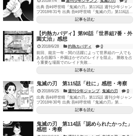
2018/7/4
週刊少年ジャンプ
,
鬼滅の刃
0
出典:吾峠呼世晴『鬼滅の刃』第116話 週刊少年ジャン
プ2018年31号 出典:吾峠呼世晴『鬼滅の刃』第116話...
記事を読む
【灼熱カバディ】第90話「世界組7番・外
園丈治」感想
2018/6/28
灼熱カバディ
0
前回、能京一年・関の活躍によって世界組の一人でも
ある伯麗IS・外園ほかぞののレイドを阻止。 勝敗を占
う重要な場面でのレイド失敗...
記事を読む
鬼滅の刃 第115話「柱に」感想・考察
2018/6/25
週刊少年ジャンプ
,
鬼滅の刃
0
出典:吾峠呼世晴『鬼滅の刃』第115話 週刊少年ジャン
プ2018年30号 出典:吾峠呼世晴『鬼滅の刃』第...
記事を読む
鬼滅の刃 第114話「認められたかった」
感想・考察