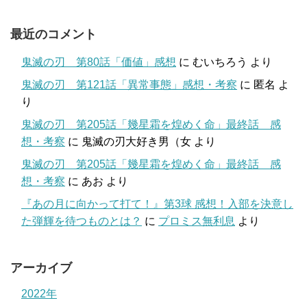
最近のコメント
鬼滅の刃 第80話「価値」感想
に
むいちろう
より
鬼滅の刃 第121話「異常事態」感想・考察
に
匿名
よ
り
鬼滅の刃 第205話「幾星霜を煌めく命」最終話 感
想・考察
に
鬼滅の刃大好き男（女
より
鬼滅の刃 第205話「幾星霜を煌めく命」最終話 感
想・考察
に
あお
より
『あの月に向かって打て！』第3球 感想！入部を決意し
た弾輝を待つものとは？
に
プロミス無利息
より
アーカイブ
2022年