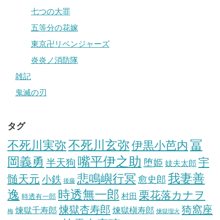
七つの大罪
五等分の花嫁
東京卍リベンジャーズ
炎炎ノ消防隊
雑記
鬼滅の刃
タグ
冨
不死川実弥
不死川玄弥
伊黒小芭内
岡義勇
嘴平伊之助
宇
半天狗
堕姫
妓夫太郎
我妻善
悲鳴嶼行冥
髄天元
小鉄
愈史郎
後藤
逸
時透無一郎
栗花落カナヲ
村田
時透有一郎
煉獄杏寿郎
猗窩座
煉獄槇寿郎
煉獄千寿郎
梅
煉獄瑠火