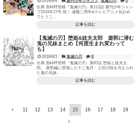
2018/6/4
週刊少年ジャンプ
,
鬼滅の刃
0
出典:吾峠呼世晴『鬼滅の刃』第112話 週刊少年ジャン
プ2018年27号 祝！ 連載二周年&テレビアニメ化おめ
でとうご...
記事を読む
【鬼滅の刃】堕姫&妓夫太郎 遊郭に潜む
鬼の兄妹まとめ【何度生まれ変わって
も】
2018/6/3
鬼滅の刃
8
出典:吾峠呼世晴『鬼滅の刃』第87話 堕姫と妓夫太
郎。 遊郭編に登場した十二鬼月・上弦の陸を与えられ
た鬼の兄妹。 ...
記事を読む
11
12
13
14
15
16
17
18
19