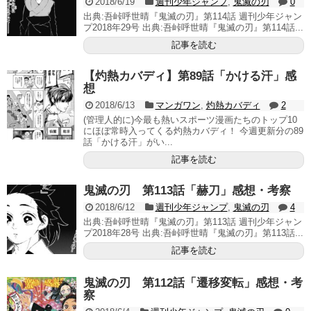
2018/6/19
週刊少年ジャンプ
,
鬼滅の刃
0
出典:吾峠呼世晴『鬼滅の刃』第114話 週刊少年ジャン
プ2018年29号 出典:吾峠呼世晴『鬼滅の刃』第114話...
記事を読む
【灼熱カバディ】第89話「かける汗」感
想
2018/6/13
マンガワン
,
灼熱カバディ
2
(管理人的に)今最も熱いスポーツ漫画たちのトップ10
にほぼ常時入ってくる灼熱カバディ！ 今週更新分の89
話「かける汗」がい...
記事を読む
鬼滅の刃 第113話「赫刀」感想・考察
2018/6/12
週刊少年ジャンプ
,
鬼滅の刃
4
出典:吾峠呼世晴『鬼滅の刃』第113話 週刊少年ジャン
プ2018年28号 出典:吾峠呼世晴『鬼滅の刃』第113話...
記事を読む
鬼滅の刃 第112話「遷移変転」感想・考
察