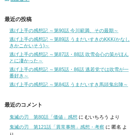
最近の投稿
逃げ上手の感想記 ～第90話 今川範満、その最期～
逃げ上手の感想記 ～第89話 うまだいすきのKKK(かなし
きかこかいそう)～
逃げ上手の感想記 ～第87話・88話 吹雪会心の策がほん
とに凄かった～
逃げ上手の感想記 ～第85話・86話 逃若党では吹雪が一
番好き～
逃げ上手の感想記 ～第84話 うまだいすき馬頭鬼出陣～
最近のコメント
鬼滅の刃 第80話「価値」感想
に
むいちろう
より
鬼滅の刃 第121話「異常事態」感想・考察
に
匿名
よ
り