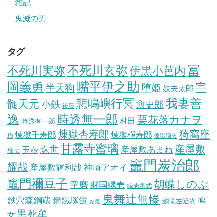
雑記
鬼滅の刃
タグ
冨
不死川実弥
不死川玄弥
伊黒小芭内
岡義勇
嘴平伊之助
宇
半天狗
堕姫
妓夫太郎
我妻善
悲鳴嶼行冥
髄天元
小鉄
愈史郎
後藤
逸
時透無一郎
栗花落カナヲ
村田
時透有一郎
煉獄杏寿郎
猗窩座
煉獄槇寿郎
煉獄千寿郎
梅
煉獄瑠火
甘露寺蜜璃
産屋敷
珠世
玉壺
産屋敷あまね
獪岳
竈門炭治郎
耀哉
産屋敷輝利哉
神埼アオイ
竈門禰豆子
胡蝶しのぶ
童磨
継国縁壱
縁壱零式
鬼舞辻無惨
鋼鐵塚蛍
鉄穴森鋼蔵
鳴
鱗滝左近次
錆兎
黒死牟
女