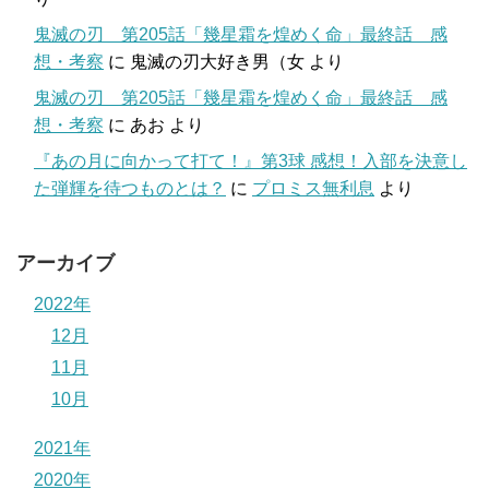
鬼滅の刃 第205話「幾星霜を煌めく命」最終話 感
想・考察
に
鬼滅の刃大好き男（女
より
鬼滅の刃 第205話「幾星霜を煌めく命」最終話 感
想・考察
に
あお
より
『あの月に向かって打て！』第3球 感想！入部を決意し
た弾輝を待つものとは？
に
プロミス無利息
より
アーカイブ
2022年
12月
11月
10月
2021年
2020年