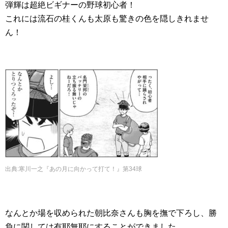
弾輝は超絶ビギナーの野球初心者！
これには流石の桂くんも太原も驚きの色を隠しきれませ
ん！
出典
:
寒川一之『あの月に向かって打て！』第34球
なんとか場を収められた朝比奈さんも胸を撫で下ろし、勝
負に関しては有耶無耶にすることができました。