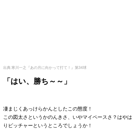
出典
:
寒川一之『あの月に向かって打て！』第34球
「はい、勝ち～～」
凄まじくあっけらかんとしたこの態度！
この図太さというかのんきさ、いやマイペースさ？はやは
りピッチャーというところでしょうか！