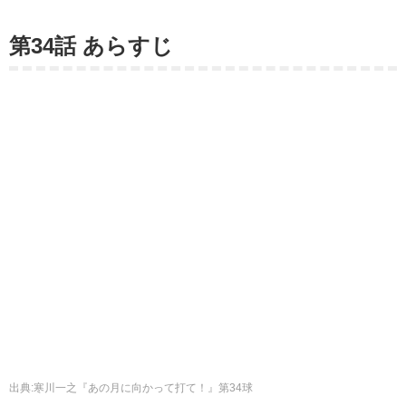
第34話 あらすじ
出典
:
寒川一之『あの月に向かって打て！』第34球