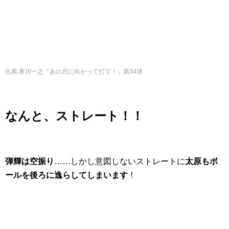
出典
:
寒川一之『あの月に向かって打て！』第34球
なんと、ストレート！！
弾輝は空振り
……しかし意図しないストレートに
太原もボ
ールを後ろに逸らしてしまいます
！