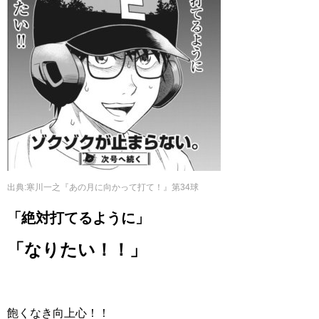
出典
:
寒川一之『あの月に向かって打て！』第34球
「絶対打てるように」
「なりたい！！」
飽くなき向上心！！