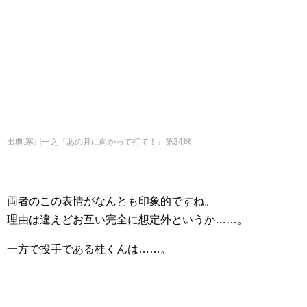
出典
:
寒川一之『あの月に向かって打て！』第34球
両者のこの表情がなんとも印象的ですね。
理由は違えどお互い完全に想定外というか……。
一方で投手である桂くんは……。