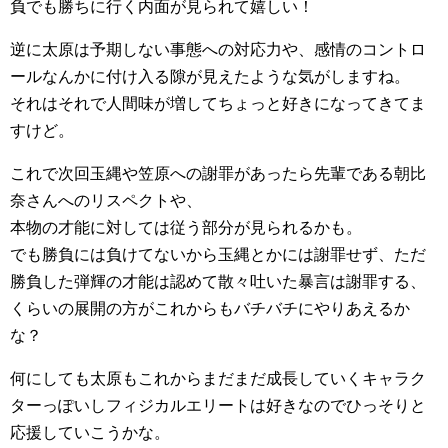
負でも勝ちに行く内面が見られて嬉しい！
逆に太原は予期しない事態への対応力や、感情のコントロ
ールなんかに付け入る隙が見えたような気がしますね。
それはそれで人間味が増してちょっと好きになってきてま
すけど。
これで次回玉縄や笠原への謝罪があったら先輩である朝比
奈さんへのリスペクトや、
本物の才能に対しては従う部分が見られるかも。
でも勝負には負けてないから玉縄とかには謝罪せず、ただ
勝負した弾輝の才能は認めて散々吐いた暴言は謝罪する、
くらいの展開の方がこれからもバチバチにやりあえるか
な？
何にしても太原もこれからまだまだ成長していくキャラク
ターっぽいしフィジカルエリートは好きなのでひっそりと
応援していこうかな。