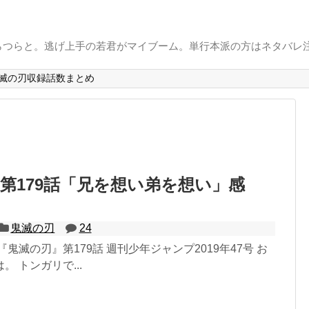
らつらと。逃げ上手の若君がマイブーム。単行本派の方はネタバレ
滅の刃収録話数まとめ
第179話「兄を想い弟を想い」感
鬼滅の刃
24
鬼滅の刃』第179話 週刊少年ジャンプ2019年47号 お
 トンガリで...