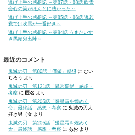
逃げ上手の感想記 ～第87話・88話 吹雪
会心の策がほんとに凄かった～
逃げ上手の感想記 ～第85話・86話 逃若
党では吹雪が一番好き～
逃げ上手の感想記 ～第84話 うまだいす
き馬頭鬼出陣～
最近のコメント
鬼滅の刃 第80話「価値」感想
に
むい
ちろう
より
鬼滅の刃 第121話「異常事態」感想・
考察
に
匿名
より
鬼滅の刃 第205話「幾星霜を煌めく
命」最終話 感想・考察
に
鬼滅の刃大
好き男（女
より
鬼滅の刃 第205話「幾星霜を煌めく
命」最終話 感想・考察
に
あお
より