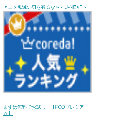
アニメ鬼滅の刃を観るなら＜U-NEXT＞
まずは無料でお試し！【FODプレミア
ム】