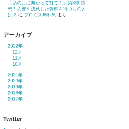
『あの月に向かって打て！』第3球 感
想！入部を決意した弾輝を待つものと
は？
に
プロミス無利息
より
アーカイブ
2022年
12月
11月
10月
2021年
2020年
2019年
2018年
2017年
Twitter