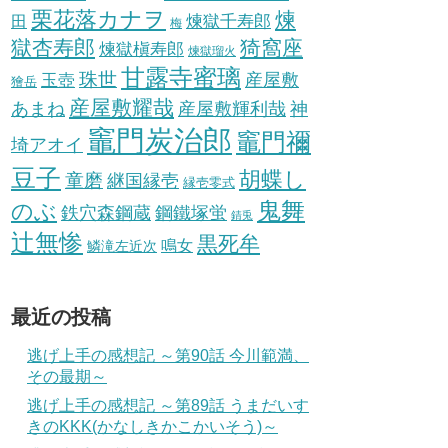
栗花落カナヲ
煉
煉獄千寿郎
田
梅
獄杏寿郎
猗窩座
煉獄槇寿郎
煉獄瑠火
甘露寺蜜璃
珠世
玉壺
産屋敷
獪岳
産屋敷耀哉
産屋敷輝利哉
あまね
神
竈門炭治郎
竈門禰
埼アオイ
豆子
胡蝶し
童磨
継国縁壱
縁壱零式
鬼舞
のぶ
鋼鐵塚蛍
鉄穴森鋼蔵
錆兎
辻無惨
黒死牟
鳴女
鱗滝左近次
最近の投稿
逃げ上手の感想記 ～第90話 今川範満、
その最期～
逃げ上手の感想記 ～第89話 うまだいす
きのKKK(かなしきかこかいそう)～