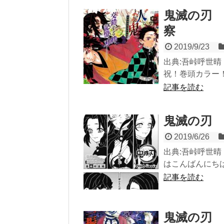
鬼滅の刃 
察
2019/9/23
出典:吾峠呼世晴
祝！巻頭カラー！！
記事を読む
鬼滅の刃 
2019/6/26
出典:吾峠呼世晴『
はこんばんにちはー
記事を読む
鬼滅の刃 