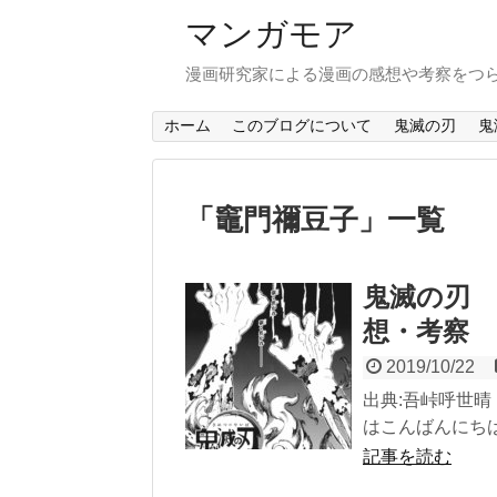
マンガモア
漫画研究家による漫画の感想や考察をつ
ホーム
このブログについて
鬼滅の刃
鬼
「
竈門禰豆子
」
一覧
鬼滅の刃 
想・考察
2019/10/22
出典:吾峠呼世晴『
はこんばんにちは。
記事を読む