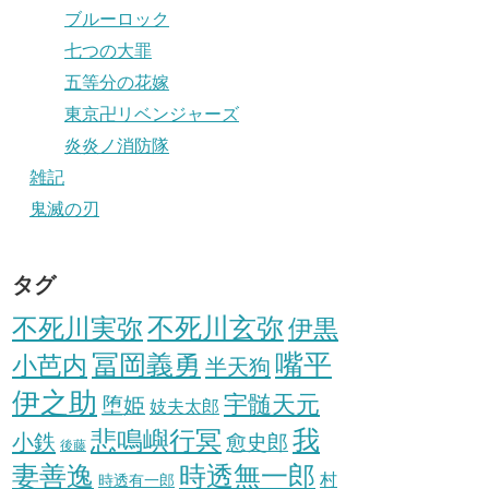
ブルーロック
七つの大罪
五等分の花嫁
東京卍リベンジャーズ
炎炎ノ消防隊
雑記
鬼滅の刃
タグ
不死川実弥
不死川玄弥
伊黒
冨岡義勇
嘴平
小芭内
半天狗
伊之助
宇髄天元
堕姫
妓夫太郎
我
悲鳴嶼行冥
小鉄
愈史郎
後藤
妻善逸
時透無一郎
村
時透有一郎