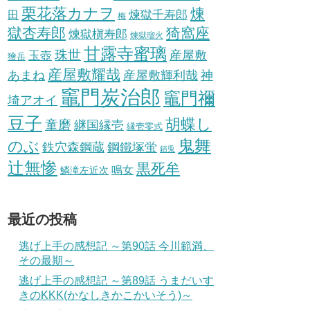
栗花落カナヲ
煉
煉獄千寿郎
田
梅
獄杏寿郎
猗窩座
煉獄槇寿郎
煉獄瑠火
甘露寺蜜璃
珠世
玉壺
産屋敷
獪岳
産屋敷耀哉
産屋敷輝利哉
あまね
神
竈門炭治郎
竈門禰
埼アオイ
豆子
胡蝶し
童磨
継国縁壱
縁壱零式
鬼舞
のぶ
鋼鐵塚蛍
鉄穴森鋼蔵
錆兎
辻無惨
黒死牟
鳴女
鱗滝左近次
最近の投稿
逃げ上手の感想記 ～第90話 今川範満、
その最期～
逃げ上手の感想記 ～第89話 うまだいす
きのKKK(かなしきかこかいそう)～