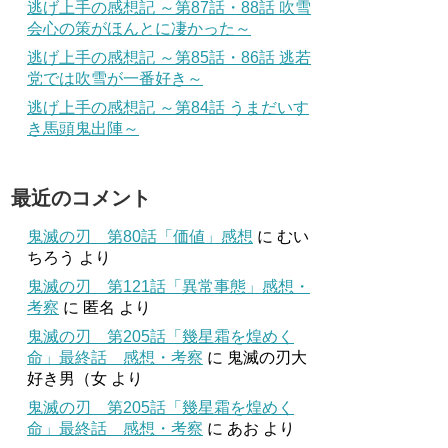
逃げ上手の感想記 ～第87話・88話 吹雪
会心の策がほんとに凄かった～
逃げ上手の感想記 ～第85話・86話 逃若
党では吹雪が一番好き～
逃げ上手の感想記 ～第84話 うまだいす
き馬頭鬼出陣～
最近のコメント
鬼滅の刃 第80話「価値」感想
に
むい
ちろう
より
鬼滅の刃 第121話「異常事態」感想・
考察
に
匿名
より
鬼滅の刃 第205話「幾星霜を煌めく
命」最終話 感想・考察
に
鬼滅の刃大
好き男（女
より
鬼滅の刃 第205話「幾星霜を煌めく
命」最終話 感想・考察
に
あお
より