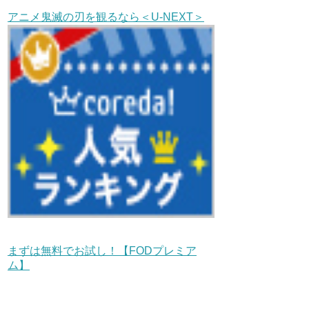
アニメ鬼滅の刃を観るなら＜U-NEXT＞
まずは無料でお試し！【FODプレミア
ム】