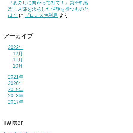
『あの月に向かって打て！』第3球 感
想！入部を決意した弾輝を待つものと
は？
に
プロミス無利息
より
アーカイブ
2022年
12月
11月
10月
2021年
2020年
2019年
2018年
2017年
Twitter