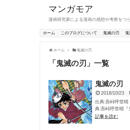
マンガモア
漫画研究家による漫画の感想や考察をつ
ホーム
このブログについて
鬼滅の刃
鬼
ホーム
鬼滅の刃
「
鬼滅の刃
」
一覧
鬼滅の刃 
2018/10/23
出典:吾峠呼世晴『
典:吾峠呼世晴『鬼
記事を読む