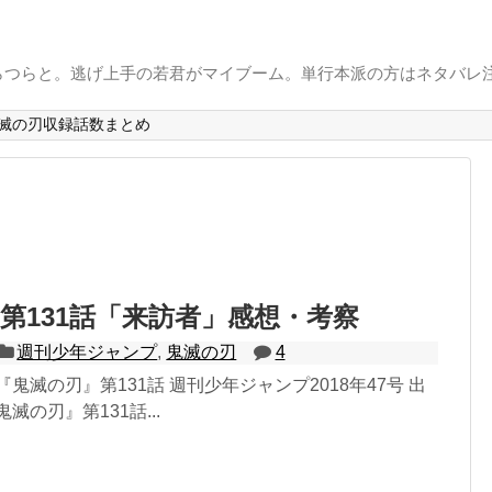
らつらと。逃げ上手の若君がマイブーム。単行本派の方はネタバレ
滅の刃収録話数まとめ
第131話「来訪者」感想・考察
週刊少年ジャンプ
,
鬼滅の刃
4
鬼滅の刃』第131話 週刊少年ジャンプ2018年47号 出
滅の刃』第131話...