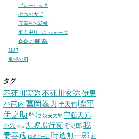
ブルーロック
七つの大罪
五等分の花嫁
東京卍リベンジャーズ
炎炎ノ消防隊
雑記
鬼滅の刃
タグ
不死川実弥
不死川玄弥
伊黒
冨岡義勇
嘴平
小芭内
半天狗
伊之助
宇髄天元
堕姫
妓夫太郎
我
悲鳴嶼行冥
小鉄
愈史郎
後藤
妻善逸
時透無一郎
村
時透有一郎