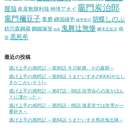
竈門炭治郎
耀哉
産屋敷輝利哉
神埼アオイ
竈門禰豆子
胡蝶しのぶ
童磨
継国縁壱
縁壱零式
鬼舞辻無惨
鋼鐵塚蛍
鉄穴森鋼蔵
鳴
鱗滝左近次
錆兎
黒死牟
女
最近の投稿
逃げ上手の感想記 ～第90話 今川範満、その最期～
逃げ上手の感想記 ～第89話 うまだいすきのKKK(かなし
きかこかいそう)～
逃げ上手の感想記 ～第87話・88話 吹雪会心の策がほん
とに凄かった～
逃げ上手の感想記 ～第85話・86話 逃若党では吹雪が一
番好き～
逃げ上手の感想記 ～第84話 うまだいすき馬頭鬼出陣～