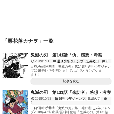
「
栗花落カナヲ
」
一覧
鬼滅の刃 第141話「仇」感想・考察
2019/1/11
週刊少年ジャンプ
,
鬼滅の刃
6
出典:吾峠呼世晴『鬼滅の刃』第141話 週刊少年ジャン
プ2019年6・7号 明けましておめでとうございま
す！！ ...
記事を読む
鬼滅の刃 第131話「来訪者」感想・考察
2018/10/23
週刊少年ジャンプ
,
鬼滅の刃
4
出典:吾峠呼世晴『鬼滅の刃』第131話 週刊少年ジャン
プ2018年47号 出典:吾峠呼世晴『鬼滅の刃』第131話...