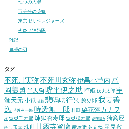
七つの大罪
五等分の花嫁
東京卍リベンジャーズ
炎炎ノ消防隊
雑記
鬼滅の刃
タグ
冨
不死川実弥
不死川玄弥
伊黒小芭内
岡義勇
嘴平伊之助
宇
半天狗
堕姫
妓夫太郎
我妻善
悲鳴嶼行冥
髄天元
小鉄
愈史郎
後藤
逸
時透無一郎
栗花落カナヲ
村田
時透有一郎
煉獄杏寿郎
猗窩座
煉獄槇寿郎
煉獄千寿郎
梅
煉獄瑠火
甘露寺蜜璃
産屋敷
珠世
玉壺
産屋敷あまね
獪岳