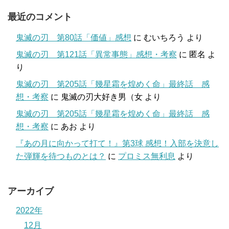
最近のコメント
鬼滅の刃 第80話「価値」感想
に
むいちろう
より
鬼滅の刃 第121話「異常事態」感想・考察
に
匿名
よ
り
鬼滅の刃 第205話「幾星霜を煌めく命」最終話 感
想・考察
に
鬼滅の刃大好き男（女
より
鬼滅の刃 第205話「幾星霜を煌めく命」最終話 感
想・考察
に
あお
より
『あの月に向かって打て！』第3球 感想！入部を決意し
た弾輝を待つものとは？
に
プロミス無利息
より
アーカイブ
2022年
12月