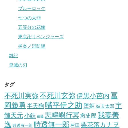
ブルーロック
七つの大罪
五等分の花嫁
東京卍リベンジャーズ
炎炎ノ消防隊
雑記
鬼滅の刃
タグ
冨
不死川実弥
不死川玄弥
伊黒小芭内
岡義勇
嘴平伊之助
宇
半天狗
堕姫
妓夫太郎
我妻善
悲鳴嶼行冥
髄天元
小鉄
愈史郎
後藤
逸
時透無一郎
栗花落カナヲ
村田
時透有一郎