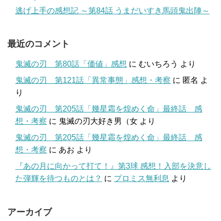
逃げ上手の感想記 ～第84話 うまだいすき馬頭鬼出陣～
最近のコメント
鬼滅の刃 第80話「価値」感想
に
むいちろう
より
鬼滅の刃 第121話「異常事態」感想・考察
に
匿名
よ
り
鬼滅の刃 第205話「幾星霜を煌めく命」最終話 感
想・考察
に
鬼滅の刃大好き男（女
より
鬼滅の刃 第205話「幾星霜を煌めく命」最終話 感
想・考察
に
あお
より
『あの月に向かって打て！』第3球 感想！入部を決意し
た弾輝を待つものとは？
に
プロミス無利息
より
アーカイブ