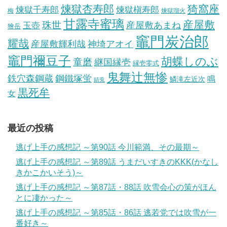
煉獄杏寿郎
猗窩座
煉獄槇寿郎
煉獄千寿郎
梅
煉獄瑠火
甘露寺蜜璃
産屋敷
珠世
玉壺
産屋敷あまね
獪岳
竈門炭治郎
耀哉
産屋敷輝利哉
神埼アオイ
竈門禰豆子
胡蝶しのぶ
童磨
継国縁壱
縁壱零式
鬼舞辻無惨
鋼鐵塚蛍
鉄穴森鋼蔵
鳴
鱗滝左近次
錆兎
黒死牟
女
最近の投稿
逃げ上手の感想記 ～第90話 今川範満、その最期～
逃げ上手の感想記 ～第89話 うまだいすきのKKK(かなし
きかこかいそう)～
逃げ上手の感想記 ～第87話・88話 吹雪会心の策がほん
とに凄かった～
逃げ上手の感想記 ～第85話・86話 逃若党では吹雪が一
番好き～