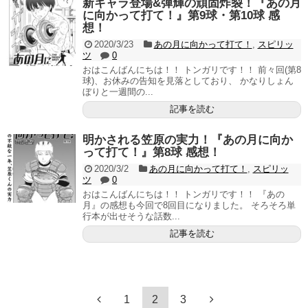
新キャラ登場&弾輝の頑固炸裂！『あの月
に向かって打て！』第9球・第10球 感
想！
2020/3/23
あの月に向かって打て！
,
スピリッ
ツ
0
おはこんばんにちは！！ トンガリです！！ 前々回(第8
球)、お休みの告知を見落としており、 かなりしょん
ぼりと一週間の...
記事を読む
明かされる笠原の実力！『あの月に向か
って打て！』第8球 感想！
2020/3/2
あの月に向かって打て！
,
スピリッ
ツ
0
おはこんばんにちは！！ トンガリです！！ 『あの
月』の感想も今回で8回目になりました。 そろそろ単
行本が出せそうな話数...
記事を読む
1
2
3