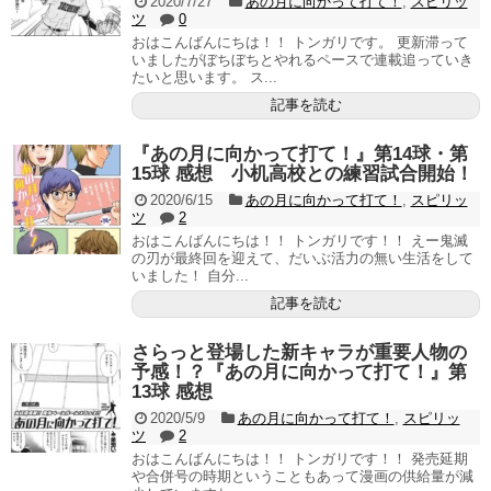
2020/7/27
あの月に向かって打て！
,
スピリッ
ツ
0
おはこんばんにちは！！ トンガリです。 更新滞って
いましたがぼちぼちとやれるペースで連載追っていき
たいと思います。 ス...
記事を読む
『あの月に向かって打て！』第14球・第
15球 感想 小机高校との練習試合開始！
2020/6/15
あの月に向かって打て！
,
スピリッ
ツ
2
おはこんばんにちは！！ トンガリです！！ えー鬼滅
の刃が最終回を迎えて、だいぶ活力の無い生活をして
いました！ 自分...
記事を読む
さらっと登場した新キャラが重要人物の
予感！？『あの月に向かって打て！』第
13球 感想
2020/5/9
あの月に向かって打て！
,
スピリッ
ツ
2
おはこんばんにちは！！ トンガリです！！ 発売延期
や合併号の時期ということもあって漫画の供給量が減