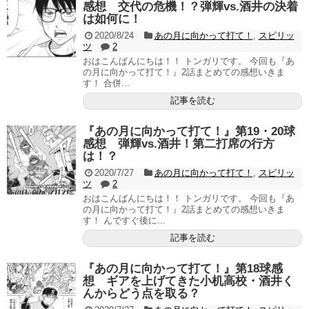
感想 交代の危機！？弾輝vs.酒井の決着
は如何に！
2020/8/24
あの月に向かって打て！
,
スピリッ
ツ
2
おはこんばんにちは！！ トンガリです。 今回も『あ
の月に向かって打て！』2話まとめての感想いきま
す！ 合併...
記事を読む
『あの月に向かって打て！』第19・20球
感想 弾輝vs.酒井！第二打席の行方
は！？
2020/7/27
あの月に向かって打て！
,
スピリッ
ツ
2
おはこんばんにちは！！ トンガリです。 今回も『あ
の月に向かって打て！』2話まとめての感想いきま
す！ んですぐ後に...
記事を読む
『あの月に向かって打て！』第18球感
想 ギアを上げてきた小机高校・酒井く
んからどう点を取る？