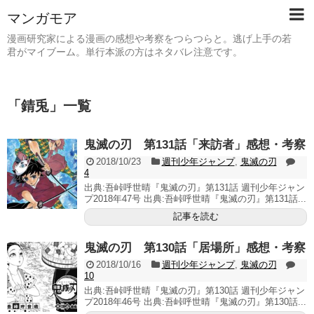
マンガモア
漫画研究家による漫画の感想や考察をつらつらと。逃げ上手の若
君がマイブーム。単行本派の方はネタバレ注意です。
「
錆兎
」
一覧
鬼滅の刃 第131話「来訪者」感想・考察
2018/10/23
週刊少年ジャンプ
,
鬼滅の刃
4
出典:吾峠呼世晴『鬼滅の刃』第131話 週刊少年ジャン
プ2018年47号 出典:吾峠呼世晴『鬼滅の刃』第131話...
記事を読む
鬼滅の刃 第130話「居場所」感想・考察
2018/10/16
週刊少年ジャンプ
,
鬼滅の刃
10
出典:吾峠呼世晴『鬼滅の刃』第130話 週刊少年ジャン
プ2018年46号 出典:吾峠呼世晴『鬼滅の刃』第130話...