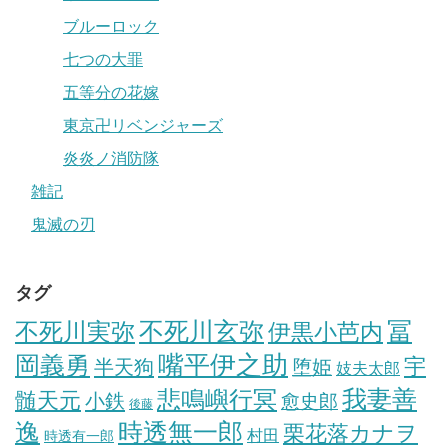
ブルーロック
七つの大罪
五等分の花嫁
東京卍リベンジャーズ
炎炎ノ消防隊
雑記
鬼滅の刃
タグ
冨
不死川実弥
不死川玄弥
伊黒小芭内
岡義勇
嘴平伊之助
宇
半天狗
堕姫
妓夫太郎
我妻善
悲鳴嶼行冥
髄天元
小鉄
愈史郎
後藤
逸
時透無一郎
栗花落カナヲ
村田
時透有一郎