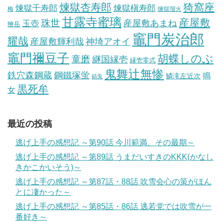
煉獄杏寿郎
猗窩座
煉獄槇寿郎
煉獄千寿郎
梅
煉獄瑠火
甘露寺蜜璃
産屋敷
珠世
玉壺
産屋敷あまね
獪岳
竈門炭治郎
耀哉
産屋敷輝利哉
神埼アオイ
竈門禰豆子
胡蝶しのぶ
童磨
継国縁壱
縁壱零式
鬼舞辻無惨
鋼鐵塚蛍
鉄穴森鋼蔵
鳴
鱗滝左近次
錆兎
黒死牟
女
最近の投稿
逃げ上手の感想記 ～第90話 今川範満、その最期～
逃げ上手の感想記 ～第89話 うまだいすきのKKK(かなし
きかこかいそう)～
逃げ上手の感想記 ～第87話・88話 吹雪会心の策がほん
とに凄かった～
逃げ上手の感想記 ～第85話・86話 逃若党では吹雪が一
番好き～